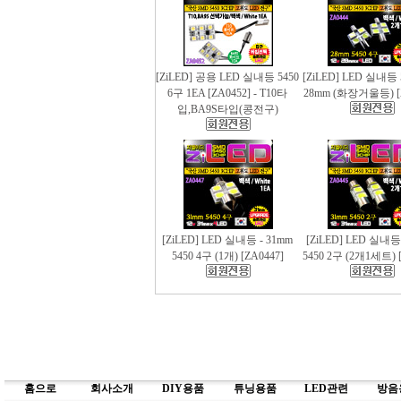
[ZiLED] 공용 LED 실내등 5450
[ZiLED] LED 실내등 
6구 1EA [ZA0452] - T10타
28mm (화장거울등) [
입,BA9S타입(콩전구)
[ZiLED] LED 실내등 - 31mm
[ZiLED] LED 실내등
5450 4구 (1개) [ZA0447]
5450 2구 (2개1세트) [
홈으로
회사소개
DIY용품
튜닝용품
LED관련
방음