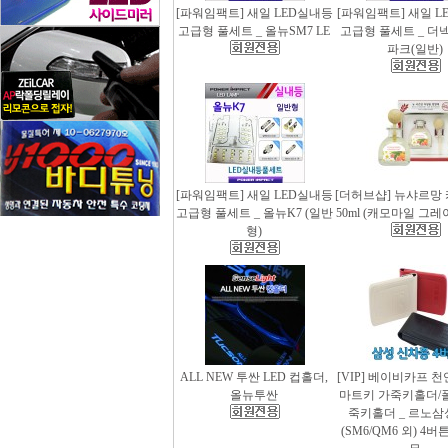
[파워임팩트] 새일 LED실내등
[파워임팩트] 새일 L
고급형 풀세트 _ 올뉴SM7 LE
고급형 풀세트 _ 더
파크(일반)
[파워임팩트] 새일 LED실내등
[더허브샵] 뉴샤르망
고급형 풀세트 _ 올뉴K7 (일반
50ml (캐모마일 그
형)
ALL NEW 투싼 LED 컵홀더,
[VIP] 베이비카프 
올뉴투싼
마트키 가죽키홀더/
죽키홀더 _ 르노삼
(SM6/QM6 외) 4