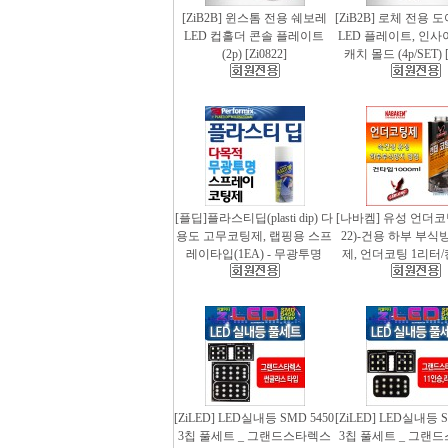
[ZiB2B] 윈스톰 전용 쉐보레
[ZiB2B] 로체 전용 
LED 컵홀더 콘솔 플레이트
LED 플레이트, 인사
(2p) [Zi0822]
캐치 몰드 (4p/SET) [
[플딥]플라스티딥(plasti dip) 다
[나바켐] 유성 언더코
용도 고무코팅제, 랩핑용 스프
22)-건용 하부 부식
레이타입(1EA) - 무광투명
제, 언더코팅 1리터/
[ZiLED] LED실내등 SMD 5450
[ZiLED] LED실내등 S
3칩 풀세트 _ 그랜드스타렉스
3칩 풀세트 _ 그랜