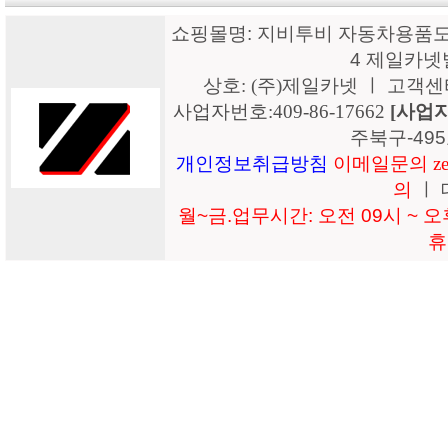
쇼핑몰명: 지비투비 자동차용품도매
4 제일카넷
상호: (주)제일카넷 ㅣ 고객센터: 15
사업자번호:409-86-17662
[사업
주북구-49
개인정보취급방침
이메일문의 zeil
의
ㅣ 
월~금.업무시간: 오전 09시 ~ 오후
휴