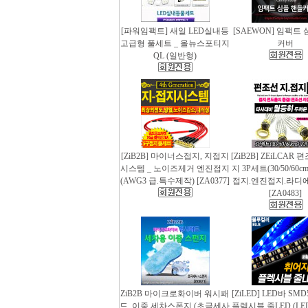
[파워임팩트] 새일 LED실내등
[SAEWON] 임팩트
고급형 풀세트 _ 올뉴스포티지
커버
QL (일반형)
[ZiB2B] 마이너스접지, 지접지
[ZiB2B] ZEiLCAR
시스템 _ 노이즈제거 엔진접지
지 3P세트(30/50/60
(AWG3 급.특수제작) [ZA0377]
접지.엔진접지.라디
[ZA0483]
ZiB2B 마이크로화이버 워시패
[ZiLED] LED바 SMD
드, 이중 세차스폰지 (초극세사
플렉시블 줄LED (LED