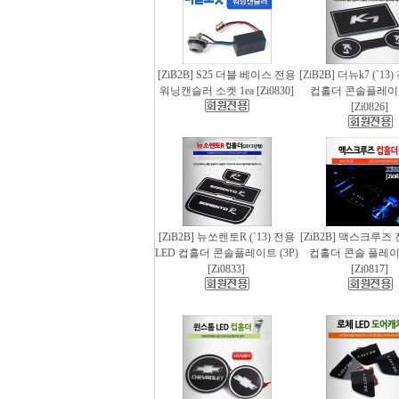
[ZiB2B] S25 더블 베이스 전용
[ZiB2B] 더뉴k7 (`13
워닝캔슬러 소켓 1ea [Zi0830]
컵홀더 콘솔플레이트 
[Zi0826]
[ZiB2B] 뉴쏘렌토R (`13) 전용
[ZiB2B] 맥스크루즈 
LED 컵홀더 콘솔플레이트 (3P)
컵홀더 콘솔 플레이트
[Zi0833]
[Zi0817]