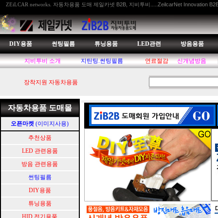
자동차용품 도매 제일카넷 B2B, 지비투비.....ZeilcarNet Innovation B2
ZEiLCAR networks.
DIY용품
썬팅필름
튜닝용품
LED관련
방음용품
지비투비 소개
지틴팅.썬팅필름
연료절감
신개념방음
장착지원 자동차용품
자동차용품 도매몰
오픈마켓
(이미지사용)
추천상품
LED 관련용품
방음 관련용품
썬팅필름
DIY용품
튜닝용품
HID.전기용품