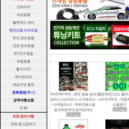
인테리어
외장용품
블랙박스.네비
엔진오일.미션오일
유지.관리용품
안전.편의용품
RV.SUV용품
계절용품
휠.타이어
에어로파츠
제일카넷 총판
정회원방
(특가)
WANJIN PAS - 완진 방음 승차
[웰빙제안] 산소 클
감파스 (쇼바파스+스프링파스
나이져 (OCI) _ 자
장착대행상품
+스테빌파스) - 하부진동소음
소발생기
기 타
실내유입차단,승차감개선
B2B.공지사항
B2B.묻고답하기