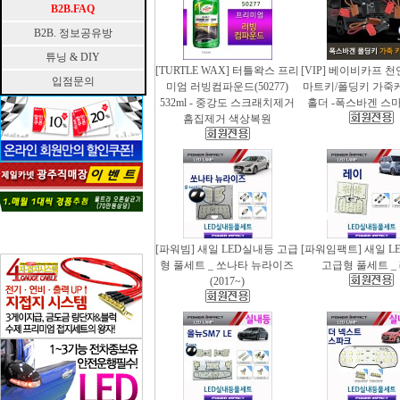
B2B.FAQ
B2B. 정보공유방
튜닝 & DIY
[TURTLE WAX] 터틀왁스 프리
[VIP] 베이비카프 
입점문의
미엄 러빙컴파운드(50277)
마트키/폴딩키 가죽
532ml - 중강도 스크래치제거
홀더 -폭스바겐 스
흠집제거 색상복원
[파워빔] 새일 LED실내등 고급
[파워임팩트] 새일 L
형 풀세트 _ 쏘나타 뉴라이즈
고급형 풀세트 _
(2017~)