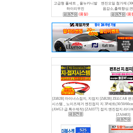
고급형 풀세트 _ 올뉴카니발
엔진오일 첨가제 (300m
하이리무진
음감소,출력향상,
(품절)
(품
[ZiB2B] 마이너스접지, 지접지
[ZiB2B] ZEiLCAR
시스템 _ 노이즈제거 엔진접지
지 3P세트(30/50/60
(AWG3 급.특수제작) [ZA0377]
접지.엔진접지.라디
[ZA0483]