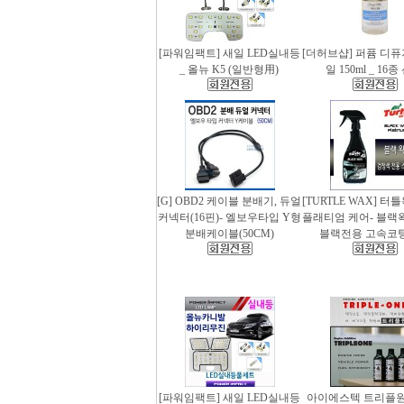
[파워임팩트] 새일 LED실내등
[더허브샵] 퍼퓸 디
_ 올뉴 K5 (일반형用)
일 150ml _ 16
[G] OBD2 케이블 분배기, 듀얼
[TURTLE WAX] 터
커넥터(16핀)- 엘보우타입 Y형
플래티엄 케어- 블랙왁스
분배케이블(50CM)
블랙전용 고속코
[파워임팩트] 새일 LED실내등
아이에스텍 트리플원