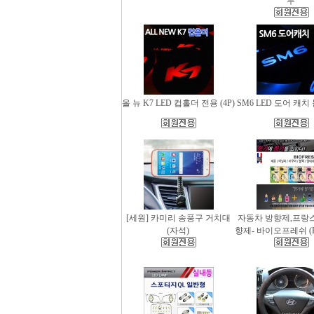
무
올 뉴 K7 LED 컵홀더 전용 (4P)
SM6 LED 도어 캐치 
[세원] 카미리 송풍구 거치대
자동차 방향제,프랑
(자석)
향제- 바이오프레쉬 (Bio