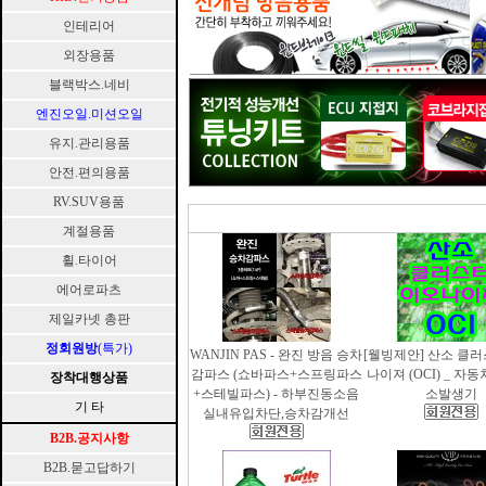
인테리어
외장용품
블랙박스.네비
엔진오일.미션오일
유지.관리용품
안전.편의용품
RV.SUV용품
계절용품
휠.타이어
에어로파츠
제일카넷 총판
정회원방
(특가)
WANJIN PAS - 완진 방음 승차
[웰빙제안] 산소 클
감파스 (쇼바파스+스프링파스
나이져 (OCI) _ 자
장착대행상품
+스테빌파스) - 하부진동소음
소발생기
기 타
실내유입차단,승차감개선
B2B.공지사항
B2B.묻고답하기