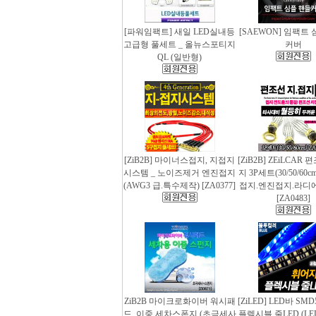
[파워임팩트] 새일 LED실내등
[SAEWON] 임팩트
고급형 풀세트 _ 올뉴스포티지
커버
QL (일반형)
[ZiB2B] 마이너스접지, 지접지
[ZiB2B] ZEiLCAR
시스템 _ 노이즈제거 엔진접지
지 3P세트(30/50/60
(AWG3 급.특수제작) [ZA0377]
접지.엔진접지.라디
[ZA0483]
ZiB2B 마이크로화이버 워시패
[ZiLED] LED바 SMD
드, 이중 세차스폰지 (초극세사
플렉시블 줄LED (LED