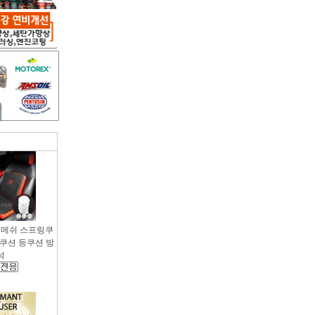
용 메쉬 스프링쿠
팔쿠션 등쿠션 방
석