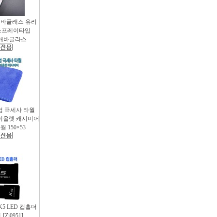
애바글래스 유리
스프레이타입
 / 애바글라스
엄 극세사 타월
 바이올렛 캐시미어
 150×53
 K5 LED 컵홀더
Zi0951]