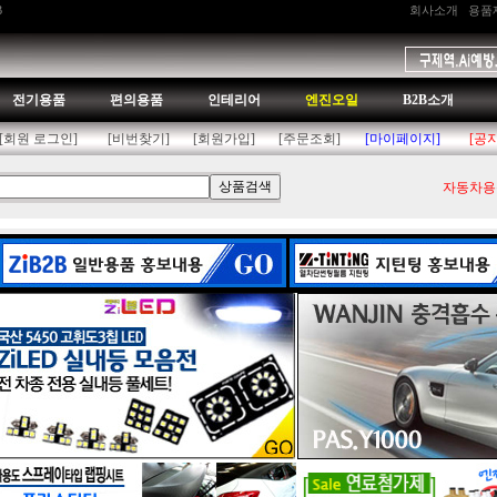
B
회사소개
용품
전기용품
편의용품
인테리어
엔진오일
B2B소개
[회원 로그인]
[비번찾기]
[회원가입]
[주문조회]
[마이페이지]
[공
자동차용품