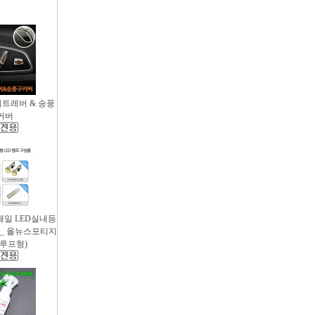
시트레버 & 송풍
커버
새일 LED실내등
 _ 올뉴스포티지
썬루프형)