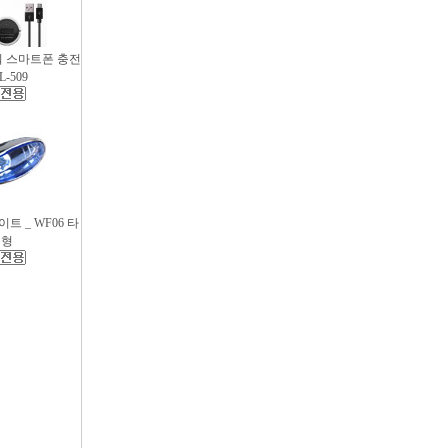
파워 스마트폰 충전
L-509
트 _ WF06 타
원형