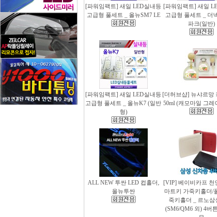
[파워임팩트] 새일 LED실내등
[파워임팩트] 새일 L
고급형 풀세트 _ 올뉴SM7 LE
고급형 풀세트 _ 더
파크(일반)
[파워임팩트] 새일 LED실내등
[더허브샵] 뉴샤르망
고급형 풀세트 _ 올뉴K7 (일반
50ml (캐모마일 그
형)
ALL NEW 투싼 LED 컵홀더,
[VIP] 베이비카프 
올뉴투싼
마트키 가죽키홀더/
죽키홀더 _ 르노삼
(SM6/QM6 외) 4