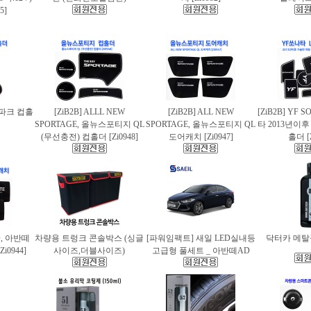
5]
스파크 컵홀
[ZiB2B] ALLL NEW
[ZiB2B] ALL NEW
[ZiB2B] YF 
SPORTAGE, 올뉴스포티지 QL
SPORTAGE, 올뉴스포티지 QL
타 2013년이
(무선충전) 컵홀더 [Zi0948]
도어캐치 [Zi0947]
홀더 [Z
AD, 아반떼
차량용 트렁크 콘솔박스 (싱글
[파워임팩트] 새일 LED실내등
닥터카 메탈폴
i0944]
사이즈,더블사이즈)
고급형 풀세트 _ 아반떼AD