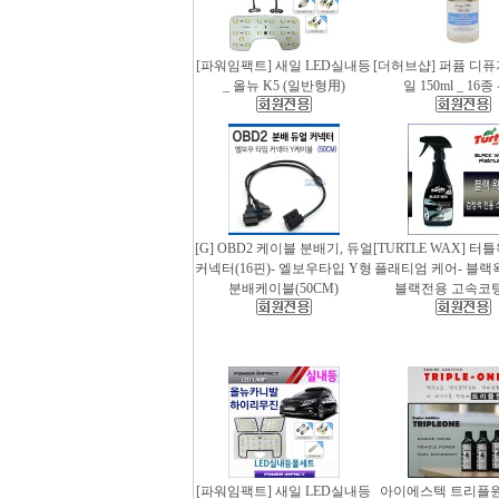
[파워임팩트] 새일 LED실내등
[더허브샵] 퍼퓸 디
_ 올뉴 K5 (일반형用)
일 150ml _ 16
[G] OBD2 케이블 분배기, 듀얼
[TURTLE WAX] 터
커넥터(16핀)- 엘보우타입 Y형
플래티엄 케어- 블랙왁스
분배케이블(50CM)
블랙전용 고속코
[파워임팩트] 새일 LED실내등
아이에스텍 트리플원