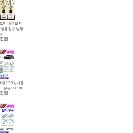
샤르망 내추럴 디
- 차량용향수 방향
제
새일 LED실내등
_ 올뉴SM7 RE