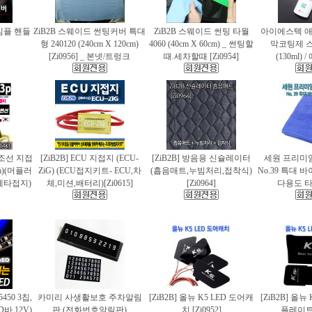
 심플 핸들
ZiB2B 스웨이드 썬팅커버 특대
ZiB2B 스웨이드 썬팅 타월
아이에스텍 
형 240120 (240cm X 120cm)
4060 (40cm X 60cm) _ 썬팅할
막코팅제 
[Zi0956] _ 본넷/트렁크
때.세차할때 [Zi0954]
(130ml)
 편조선 지접
[ZiB2B] ECU 지접지 (ECU-
[ZiB2B] 방음용 신슐레이터
세원 프리미
cm)(머플러
ZiG) (ECU접지키트- ECU,차
(흡음매트,누빔처리,접착식)
No.39 특대
에타접지)
체,미션,배터리)[Zi0615]
[Zi0964]
다용도 타월
5450 3칩,
카미리 사생활보호 주차알림
[ZiB2B] 올뉴 K5 LED 도어캐
[ZiB2B] 올뉴
바.12V)
판 (전화번호알림판)
치 [Zi0952]
플레이트 [