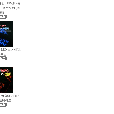
새일 LED실내등
_ 올뉴투싼 (일
형)
싼 LED 도어캐치,
뉴투싼
D 컵홀더 전용 /
컵플레이트