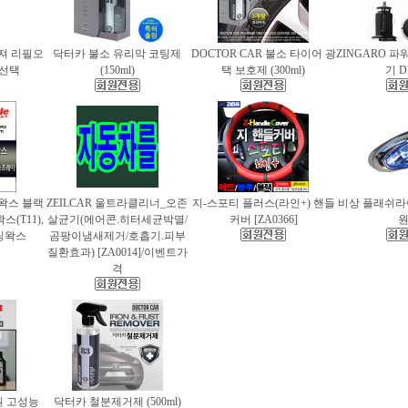
퓨져 리필오
닥터카 불소 유리막 코팅제
DOCTOR CAR 불소 타이어 광
ZINGARO 
종 선택
(150ml)
택 보호제 (300ml)
기 D
틀왁스 블랙
ZEILCAR 울트라클리너_오존
지-스포티 플러스(라인+) 핸들
비상 플래쉬라이
(T11),
살균기(에어콘.히터세균박멸/
커버 [ZA0366]
팅왁스
곰팡이냄새제거/호흡기.피부
질환효과) [ZA0014]/이벤트가
격
 고성능
닥터카 철분제거제 (500ml)