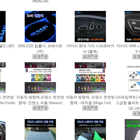
몰드 (4P)
SM6 LED 컵홀더, 프레이트
카미리 현대 기아 시트레버커
카미리 SM6 
(3P)
버 (블랙)
구
스 천연방
자동차 방향제,프랑스 천연방
자동차 방향제, 프랑스 천연방
[파워임팩트] 
 Fresh)
향제- 인텐소 퍼퓸 (Intenso)
향제 - 매직겔 (Magic Gel)
고급형 풀세트
QL (