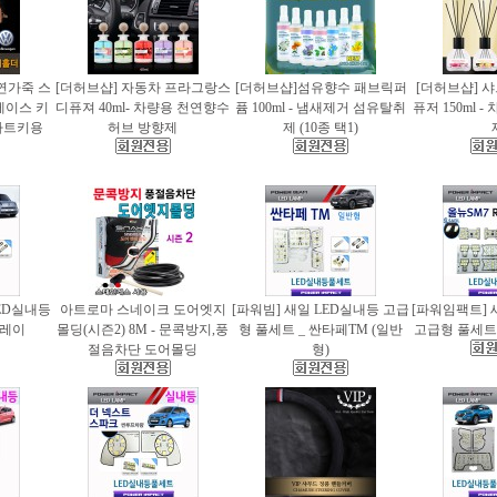
천연가죽 스
[더허브샵] 자동차 프라그랑스
[더허브샵]섬유향수 패브릭퍼
[더허브샵] 
케이스 키
디퓨져 40ml- 차량용 천연향수
퓸 100ml - 냄새제거 섬유탈취
퓨저 150ml 
마트키용
허브 방향제
제 (10종 택1)
ED실내등
아트로마 스네이크 도어엣지
[파워빔] 새일 LED실내등 고급
[파워임팩트] 
 레이
몰딩(시즌2) 8M - 문콕방지,풍
형 풀세트 _ 싼타페TM (일반
고급형 풀세트 
절음차단 도어몰딩
형)