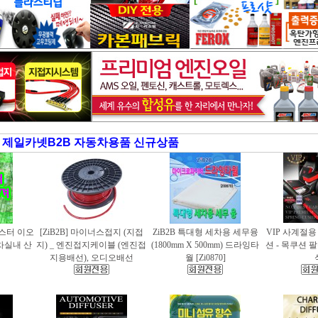
제일카넷B2B 자동차용품 신규상품
러스터 이오
[ZiB2B] 마이너스접지 (지접
ZiB2B 특대형 세차용 세무융
VIP 사계절
동차실내 산
지) _ 엔진접지케이블 (엔진접
(1800mm X 500mm) 드라잉타
션 - 목쿠션 
지용배선), 오디오배선
월 [Zi0870]