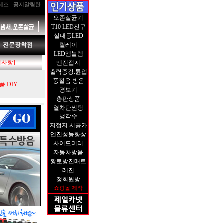
제조
공지알림란
오존살균기
T10 LED전구
실내등LED
전문장착점
릴레이
LED엠블렘
지사항]
엔진접지
출력증강.튠업
풍절음 방음
 DIY
경보기
총판상품
열차단썬팅
냉각수
지접지 시공가
엔진성능향상
사이드미러
자동차방음
황토방진매트
레진
정회원방
쇼핑몰 제작