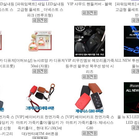
ED실내등
[파워임팩트] 새일 LED실내등
VIP 샤무드 핸들커버 - 블랙
[파워임팩트] 
넥스트 스
고급형 풀세트 _ 더넥스트 스
고급형 풀세트 
파크 (썬루프형)
반
 카 디퓨져
[더허브샵] 뉴샤르망 카 디퓨져
VIP 리무진엠보 메모리폼가죽
ALL NEW 투
레이프프룻)
50ml (자몽)
등쿠션 팔쿠션 목쿠션 방석 시
올
리즈
천연가죽 스
[VIP] 베이비카프 천연가죽 스
[VIP] 베이비카프 천연가죽 스
올 뉴 K5 LE
폴딩키 가
마트키 가죽키홀더/폴딩키 가
마트키 가죽키홀더- 제네시스
LED 
성 신형
죽키홀더 _ 현대 IG/ i30(3세
G80
버튼-키고리
대)/싼타페TM 4버튼용