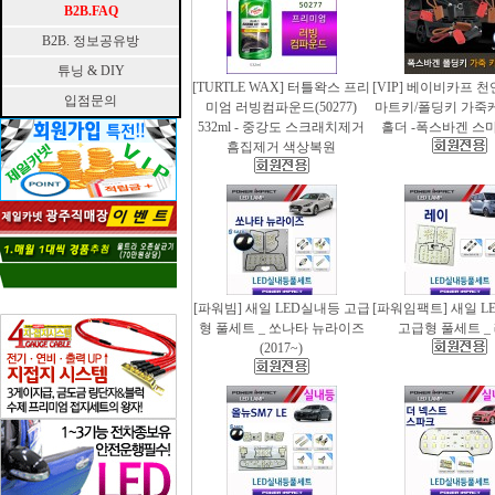
B2B.FAQ
B2B. 정보공유방
튜닝 & DIY
[TURTLE WAX] 터틀왁스 프리
[VIP] 베이비카프 
입점문의
미엄 러빙컴파운드(50277)
마트키/폴딩키 가죽
532ml - 중강도 스크래치제거
홀더 -폭스바겐 스
흠집제거 색상복원
[파워빔] 새일 LED실내등 고급
[파워임팩트] 새일 L
형 풀세트 _ 쏘나타 뉴라이즈
고급형 풀세트 _
(2017~)