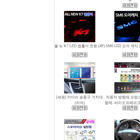
무
올 뉴 K7 LED 컵홀더 전용 (4P)
SM6 LED 도어 캐치 
[세원] 카미리 송풍구 거치대
자동차 방향제,프랑
(자석)
향제- 바이오프레쉬 (Bio