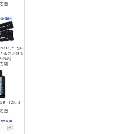
SONATA, YF쏘나
후 가솔린 차량 컵
i0946]
리쉬 200ml