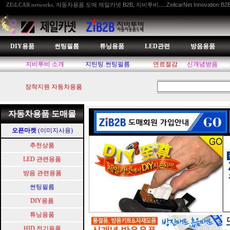
자동차용품 도매 제일카넷 B2B, 지비투비.....ZeilcarNet Innovation B2
ZEiLCAR networks.
DIY용품
썬팅필름
튜닝용품
LED관련
방음용품
지비투비 소개
지틴팅.썬팅필름
연료절감
신개념방음
장착지원 자동차용품
자동차용품 도매몰
오픈마켓
(이미지사용)
추천상품
LED 관련용품
방음 관련용품
썬팅필름
DIY용품
튜닝용품
HID.전기용품