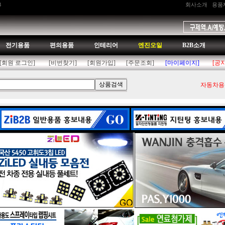
B
회사소개
용품
전기용품
편의용품
인테리어
엔진오일
B2B소개
[회원 로그인]
[비번찾기]
[회원가입]
[주문조회]
[마이페이지]
[공
자동차용품