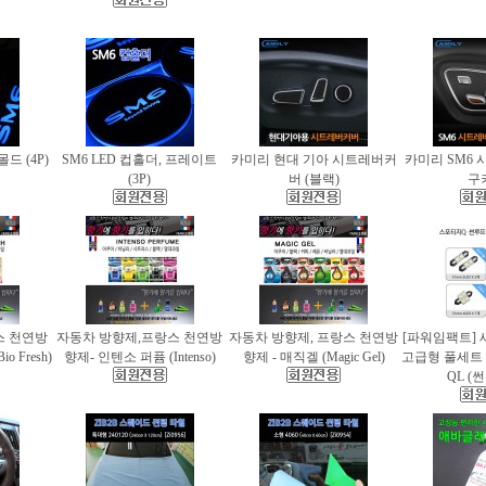
몰드 (4P)
SM6 LED 컵홀더, 프레이트
카미리 현대 기아 시트레버커
카미리 SM6 
(3P)
버 (블랙)
구
스 천연방
자동차 방향제,프랑스 천연방
자동차 방향제, 프랑스 천연방
[파워임팩트] 
 Fresh)
향제- 인텐소 퍼퓸 (Intenso)
향제 - 매직겔 (Magic Gel)
고급형 풀세트
QL (