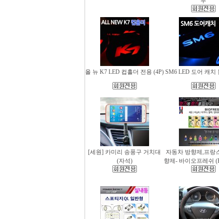
무
올 뉴 K7 LED 컵홀더 전용 (4P)
SM6 LED 도어 캐치 
[세원] 카미리 송풍구 거치대
자동차 방향제,프랑
(자석)
향제- 바이오프레쉬 (Bio