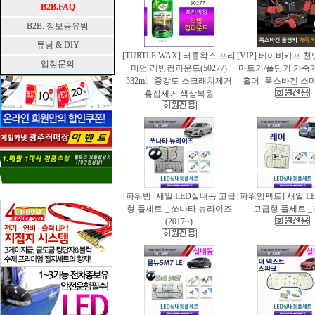
B2B.FAQ
B2B. 정보공유방
튜닝 & DIY
[TURTLE WAX] 터틀왁스 프리
[VIP] 베이비카프 
입점문의
미엄 러빙컴파운드(50277)
마트키/폴딩키 가죽
532ml - 중강도 스크래치제거
홀더 -폭스바겐 스
흠집제거 색상복원
[파워빔] 새일 LED실내등 고급
[파워임팩트] 새일 L
형 풀세트 _ 쏘나타 뉴라이즈
고급형 풀세트 _
(2017~)