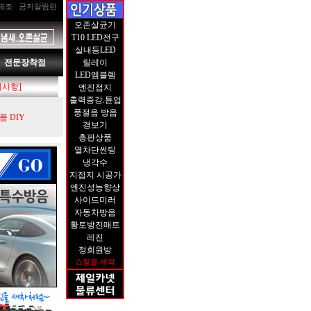
제조
공지알림란
오존살균기
T10 LED전구
실내등LED
전문장착점
릴레이
LED엠블렘
지사항]
엔진접지
출력증강.튠업
풍절음 방음
 DIY
경보기
총판상품
열차단썬팅
냉각수
지접지 시공가
엔진성능향상
사이드미러
자동차방음
황토방진매트
레진
정회원방
쇼핑몰 제작