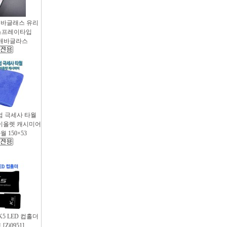
애바글래스 유리
스프레이타입
 / 애바글라스
엄 극세사 타월
 바이올렛 캐시미어
 150×53
 K5 LED 컵홀더
Zi0951]