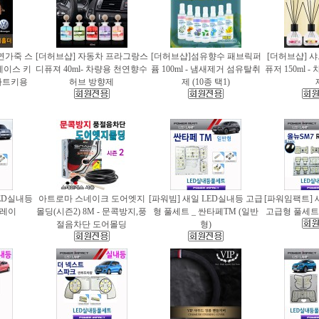
천연가죽 스
[더허브샵] 자동차 프라그랑스
[더허브샵]섬유향수 패브릭퍼
[더허브샵] 
케이스 키
디퓨져 40ml- 차량용 천연향수
퓸 100ml - 냄새제거 섬유탈취
퓨저 150ml 
마트키용
허브 방향제
제 (10종 택1)
ED실내등
아트로마 스네이크 도어엣지
[파워빔] 새일 LED실내등 고급
[파워임팩트] 
 레이
몰딩(시즌2) 8M - 문콕방지,풍
형 풀세트 _ 싼타페TM (일반
고급형 풀세트 
절음차단 도어몰딩
형)