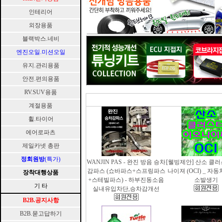
인테리어
외장용품
블랙박스.네비
엔진오일.미션오일
유지.관리용품
안전.편의용품
RV.SUV용품
계절용품
휠.타이어
에어로파츠
제일카넷 총판
정회원방
(특가)
WANJIN PAS - 완진 방음 승차
[웰빙제안] 산소 클
감파스 (쇼바파스+스프링파스
나이져 (OCI) _ 자
장착대행상품
+스테빌파스) - 하부진동소음
소발생기
기 타
실내유입차단,승차감개선
B2B.공지사항
B2B.묻고답하기