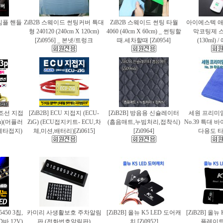
 심플 핸들
ZiB2B 스웨이드 썬팅커버 특대
ZiB2B 스웨이드 썬팅 타월
아이에스텍 
형 240120 (240cm X 120cm)
4060 (40cm X 60cm) _ 썬팅할
막코팅제 
[Zi0956] _ 본넷/트렁크
때.세차할때 [Zi0954]
(130ml)
 편조선 지접
[ZiB2B] ECU 지접지 (ECU-
[ZiB2B] 방음용 신슐레이터
세원 프리미
cm)(머플러
ZiG) (ECU접지키트- ECU,차
(흡음매트,누빔처리,접착식)
No.39 특대
에타접지)
체,미션,배터리)[Zi0615]
[Zi0964]
다용도 타월
5450 3칩,
카미리 사생활보호 주차알림
[ZiB2B] 올뉴 K5 LED 도어캐
[ZiB2B] 올뉴
바.12V)
판 (전화번호알림판)
치 [Zi0952]
플레이트 [