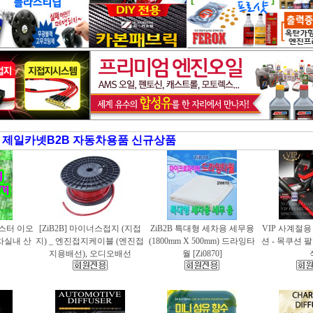
제일카넷B2B 자동차용품 신규상품
러스터 이오
[ZiB2B] 마이너스접지 (지접
ZiB2B 특대형 세차용 세무융
VIP 사계절
동차실내 산
지) _ 엔진접지케이블 (엔진접
(1800mm X 500mm) 드라잉타
션 - 목쿠션 
지용배선), 오디오배선
월 [Zi0870]