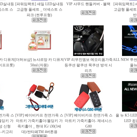
ED실내등
[파워임팩트] 새일 LED실내등
VIP 샤무드 핸들커버 - 블랙
[파워임팩트] 
넥스트 스
고급형 풀세트 _ 더넥스트 스
고급형 풀세트 
파크 (썬루프형)
반
 카 디퓨져
[더허브샵] 뉴샤르망 카 디퓨져
VIP 리무진엠보 메모리폼가죽
ALL NEW 투
레이프프룻)
50ml (자몽)
등쿠션 팔쿠션 목쿠션 방석 시
올
리즈
천연가죽 스
[VIP] 베이비카프 천연가죽 스
[VIP] 베이비카프 천연가죽 스
올 뉴 K5 LE
폴딩키 가
마트키 가죽키홀더/폴딩키 가
마트키 가죽키홀더- 제네시스
LED 
성 신형
죽키홀더 _ 현대 IG/ i30(3세
G80
버튼-키고리
대)/싼타페TM 4버튼용