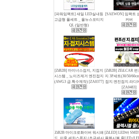
[파워임팩트] 새일 LED실내등
[SAEWON] 임팩트
고급형 풀세트 _ 올뉴스포티지
커버
QL (일반형)
[ZiB2B] 마이너스접지, 지접지
[ZiB2B] ZEiLCAR
시스템 _ 노이즈제거 엔진접지
지 3P세트(30/50/60
(AWG3 급.특수제작) [ZA0377]
접지.엔진접지.라디
[ZA0483]
ZiB2B 마이크로화이버 워시패
[ZiLED] LED바 SMD
드, 이중 세차스폰지 (초극세사
플렉시블 줄LED (LED