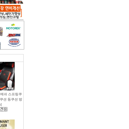
용 메쉬 스프링쿠
팔쿠션 등쿠션 방
석