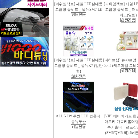
[파워임팩트] 새일 LED실내등
[파워임팩트] 새일 L
고급형 풀세트 _ 올뉴SM7 LE
고급형 풀세트 _ 더
파크(일반)
[파워임팩트] 새일 LED실내등
[더허브샵] 뉴샤르망
고급형 풀세트 _ 올뉴K7 (일반
50ml (캐모마일 그
형)
ALL NEW 투싼 LED 컵홀더,
[VIP] 베이비카프 
올뉴투싼
마트키 가죽키홀더/
죽키홀더 _ 르노삼
(SM6/QM6 외) 4