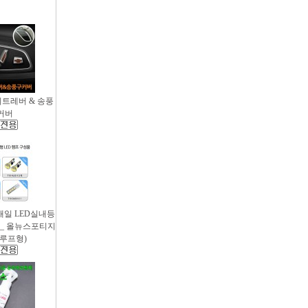
시트레버 & 송풍
커버
새일 LED실내등
 _ 올뉴스포티지
썬루프형)