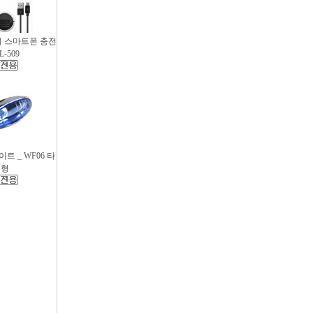
파워 스마트폰 충전
L-509
트 _ WF06 타
원형