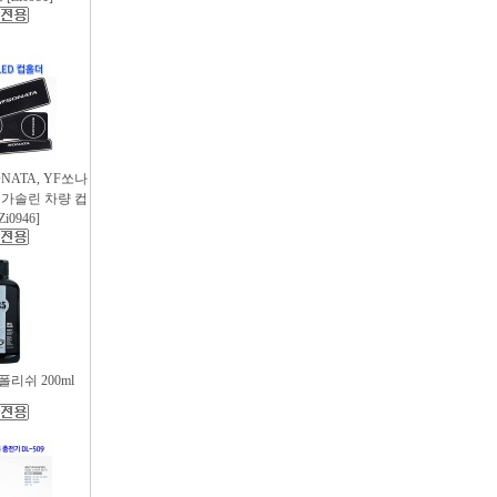
SONATA, YF쏘나
후 가솔린 차량 컵
i0946]
리쉬 200ml