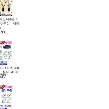
샤르망 내추럴 디
- 차량용향수 방향
제
새일 LED실내등
_ 올뉴SM7 RE