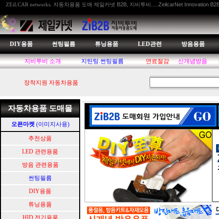
자동차용품 도매 제일카넷 B2B, 지비투비.....ZeilcarNet Innovation B2
ZEiLCAR networks.
DIY용품
썬팅필름
튜닝용품
LED관련
방음용품
지비투비 소개
지틴팅.썬팅필름
연료절감
신개념방음
장착지원 자동차용품
자동차용품 도매몰
오픈마켓
(이미지사용)
추천상품
LED 관련용품
방음 관련용품
썬팅필름
DIY용품
튜닝용품
HID.전기용품