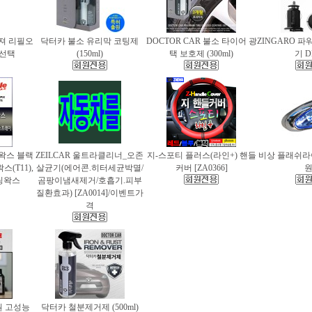
퓨져 리필오
닥터카 불소 유리막 코팅제
DOCTOR CAR 불소 타이어 광
ZINGARO 
종 선택
(150ml)
택 보호제 (300ml)
기 D
틀왁스 블랙
ZEILCAR 울트라클리너_오존
지-스포티 플러스(라인+) 핸들
비상 플래쉬라이
(T11),
살균기(에어콘.히터세균박멸/
커버 [ZA0366]
팅왁스
곰팡이냄새제거/호흡기.피부
질환효과) [ZA0014]/이벤트가
격
 고성능
닥터카 철분제거제 (500ml)