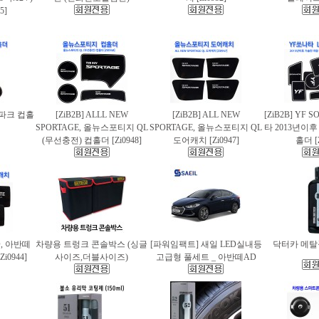
5]
스파크 컵홀
[ZiB2B] ALLL NEW
[ZiB2B] ALL NEW
[ZiB2B] YF 
SPORTAGE, 올뉴스포티지 QL
SPORTAGE, 올뉴스포티지 QL
타 2013년이
(무선충전) 컵홀더 [Zi0948]
도어캐치 [Zi0947]
홀더 [Z
AD, 아반떼
차량용 트렁크 콘솔박스 (싱글
[파워임팩트] 새일 LED실내등
닥터카 메탈폴
i0944]
사이즈,더블사이즈)
고급형 풀세트 _ 아반떼AD