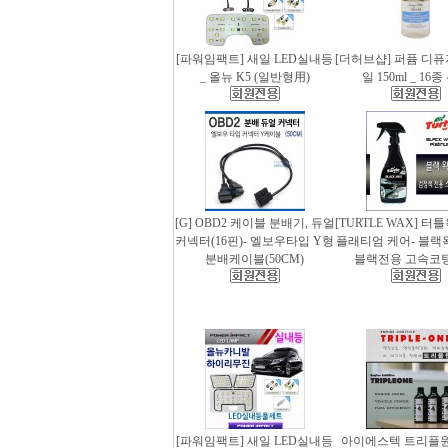
[파워임팩트] 새일 LED실내등
[더허브샵] 퍼퓸 디
_ 올뉴 K5 (일반형用)
일 150ml _ 16
[G] OBD2 케이블 분배기, 듀얼
[TURTLE WAX] 터
커넥터(16핀)- 엘보우타입 Y형
플래티엄 케어- 블랙왁스
분배케이블(50CM)
블랙전용 고속코
[파워임팩트] 새일 LED실내등
아이에스텍 트리플원