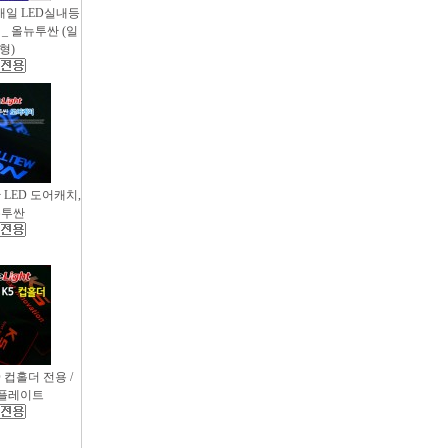
새일 LED실내등
_ 올뉴투싼 (일
형)
싼 LED 도어캐치,
뉴투싼
D 컵홀더 전용 /
컵플레이트