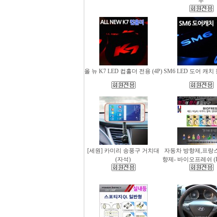
무
올 뉴 K7 LED 컵홀더 전용 (4P)
SM6 LED 도어 캐치 
[세원] 카미리 송풍구 거치대
자동차 방향제,프랑
(자석)
향제- 바이오프레쉬 (Bio