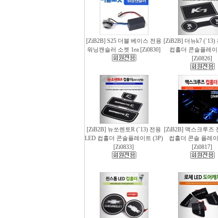
[ZiB2B] S25 더블 베이스 전용
[ZiB2B] 더뉴k7 (`13
워닝캔슬러 소켓 1ea [Zi0830]
컵홀더 콘솔플레이트 
[Zi0826]
[ZiB2B] 뉴쏘렌토R (`13) 전용
[ZiB2B] 맥스크루즈 
LED 컵홀더 콘솔플레이트 (3P)
컵홀더 콘솔 플레이트
[Zi0833]
[Zi0817]