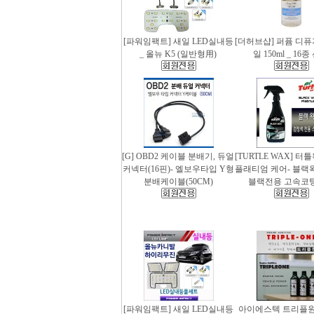
[파워임팩트] 새일 LED실내등
[더허브샵] 퍼퓸 디
_ 올뉴 K5 (일반형用)
일 150ml _ 16
[G] OBD2 케이블 분배기, 듀얼
[TURTLE WAX] 터
커넥터(16핀)- 엘보우타입 Y형
플래티엄 케어- 블랙왁스
분배케이블(50CM)
블랙전용 고속코
[파워임팩트] 새일 LED실내등
아이에스텍 트리플원