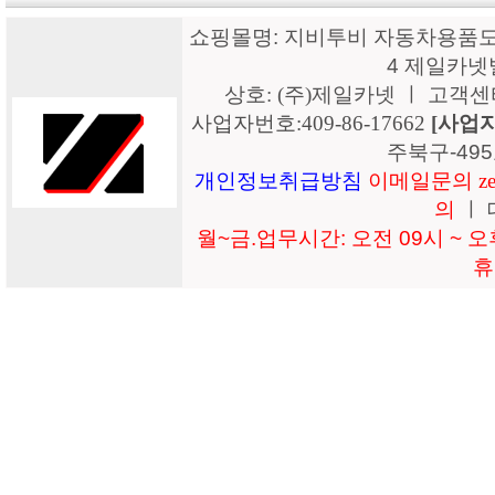
쇼핑몰명: 지비투비 자동차용품도매
4 제일카넷
상호: (주)제일카넷 ㅣ 고객센터: 15
사업자번호:409-86-17662
[사업
주북구-49
개인정보취급방침
이메일문의 zeil
의
ㅣ 
월~금.업무시간: 오전 09시 ~ 오후
휴