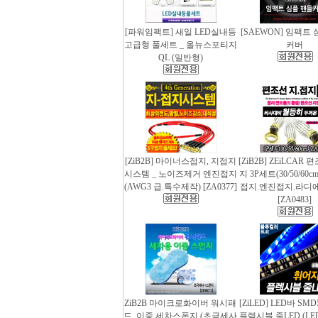
[파워임팩트] 새일 LED실내등
[SAEWON] 임팩트
고급형 풀세트 _ 올뉴스포티지
커버
QL (일반형)
[ZiB2B] 마이너스접지, 지접지
[ZiB2B] ZEiLCAR
시스템 _ 노이즈제거 엔진접지
지 3P세트(30/50/60
(AWG3 급.특수제작) [ZA0377]
접지.엔진접지.라디
[ZA0483]
ZiB2B 마이크로화이버 워시패
[ZiLED] LED바 SMD
드, 이중 세차스폰지 (초극세사
플렉시블 줄LED (LED