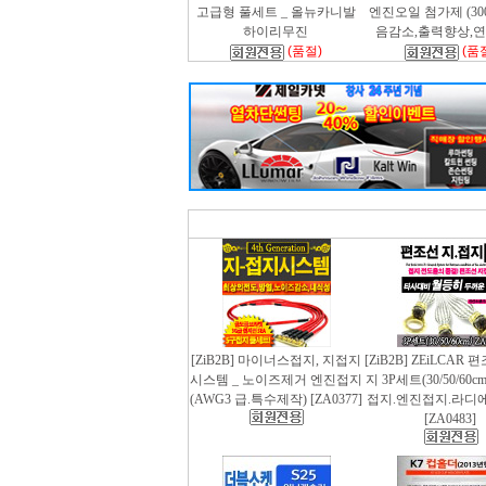
고급형 풀세트 _ 올뉴카니발
엔진오일 첨가제 (300m
하이리무진
음감소,출력향상,
(품절)
(품
[ZiB2B] 마이너스접지, 지접지
[ZiB2B] ZEiLCAR
시스템 _ 노이즈제거 엔진접지
지 3P세트(30/50/60
(AWG3 급.특수제작) [ZA0377]
접지.엔진접지.라디
[ZA0483]