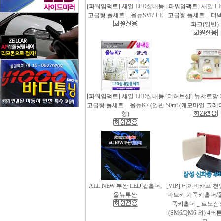
[파워임팩트] 새일 LED실내등
[파워임팩트] 새일 L
고급형 풀세트 _ 올뉴SM7 LE
고급형 풀세트 _ 더
파크(일반)
[파워임팩트] 새일 LED실내등
[더허브샵] 뉴샤르망
고급형 풀세트 _ 올뉴K7 (일반
50ml (캐모마일 그
형)
ALL NEW 투싼 LED 컵홀더,
[VIP] 베이비카프 
올뉴투싼
마트키 가죽키홀더/
죽키홀더 _ 르노삼
(SM6/QM6 외) 4