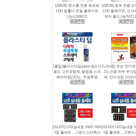
[ZiB2B] 윈스톰 전용 쉐보레
[ZiB2B] 로체 전용 
LED 컵홀더 콘솔 플레이트
LED 플레이트, 인사
(2p) [Zi0822]
캐치 몰드 (4p/SET) [
[플딥]플라스티딥(plasti dip) 다
[나바켐] 유성 언더코
용도 고무코팅제, 랩핑용 스프
22)-건용 하부 부식
레이타입(1EA) - 무광투명
제, 언더코팅 1리터/
[ZiLED] LED실내등 SMD 5450
[ZiLED] LED실내등 S
3칩 풀세트 _ 그랜드스타렉스
3칩 풀세트 _ 그랜