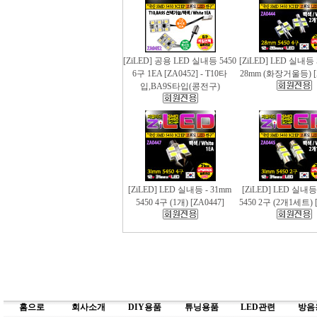
[ZiLED] 공용 LED 실내등 5450
[ZiLED] LED 실내등 
6구 1EA [ZA0452] - T10타
28mm (화장거울등) [
입,BA9S타입(콩전구)
[ZiLED] LED 실내등 - 31mm
[ZiLED] LED 실내등
5450 4구 (1개) [ZA0447]
5450 2구 (2개1세트) [
홈으로
회사소개
DIY용품
튜닝용품
LED관련
방음