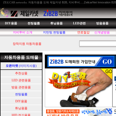
자동차용품 도매 제일카넷 B2B, 지비투비.....ZeilcarNet Innovation B2
ZEiLCAR networks.
DIY용품
썬팅필름
튜닝용품
LED관련
방음용품
지비투비 소개
지틴팅.썬팅필름
연료절감
신개념방음
장착지원 자동차용품
자동차용품 도매몰
오픈마켓
(이미지사용)
추천상품
LED 관련용품
방음 관련용품
썬팅필름
DIY용품
튜닝용품
HID.전기용품