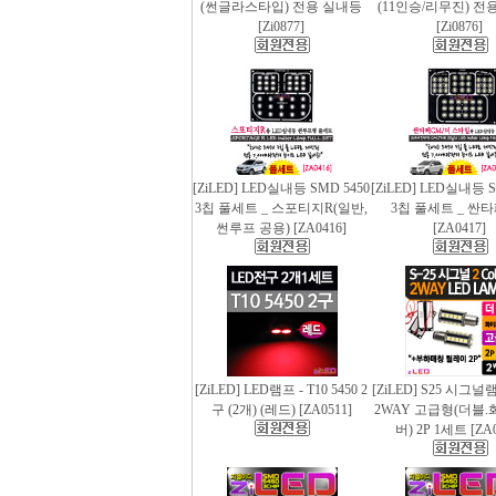
(썬글라스타입) 전용 실내등
(11인승/리무진) 전
[Zi0877]
[Zi0876]
[ZiLED] LED실내등 SMD 5450
[ZiLED] LED실내등 S
3칩 풀세트 _ 스포티지R(일반,
3칩 풀세트 _ 싼
썬루프 공용) [ZA0416]
[ZA0417]
[ZiLED] LED램프 - T10 5450 2
[ZiLED] S25 시그
구 (2개) (레드) [ZA0511]
2WAY 고급형(더블.
버) 2P 1세트 [ZA0