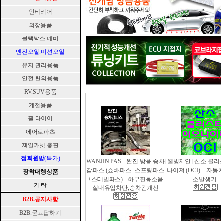
인테리어
외장용품
블랙박스.네비
엔진오일.미션오일
유지.관리용품
안전.편의용품
RV.SUV용품
계절용품
휠.타이어
에어로파츠
제일카넷 총판
정회원방
(특가)
WANJIN PAS - 완진 방음 승차
[웰빙제안] 산소 클
감파스 (쇼바파스+스프링파스
나이져 (OCI) _ 자
장착대행상품
+스테빌파스) - 하부진동소음
소발생기
기 타
실내유입차단,승차감개선
B2B.공지사항
B2B.묻고답하기