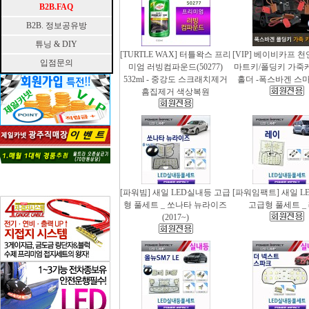
B2B.FAQ
B2B. 정보공유방
튜닝 & DIY
[TURTLE WAX] 터틀왁스 프리
[VIP] 베이비카프 
입점문의
미엄 러빙컴파운드(50277)
마트키/폴딩키 가죽
532ml - 중강도 스크래치제거
홀더 -폭스바겐 스
흠집제거 색상복원
[파워빔] 새일 LED실내등 고급
[파워임팩트] 새일 L
형 풀세트 _ 쏘나타 뉴라이즈
고급형 풀세트 _
(2017~)