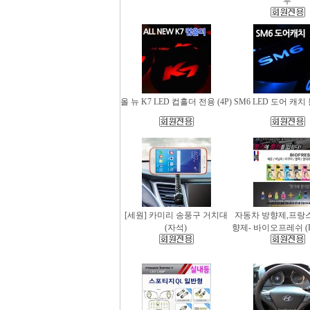
무
올 뉴 K7 LED 컵홀더 전용 (4P)
SM6 LED 도어 캐치 
[세원] 카미리 송풍구 거치대
자동차 방향제,프랑
(자석)
향제- 바이오프레쉬 (Bio