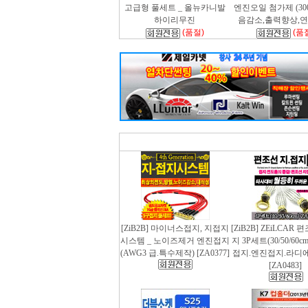
고급형 풀세트 _ 올뉴카니발
엔진오일 첨가제 (300m
하이리무진
음감소,출력향상,
(품절)
(품
[ZiB2B] 마이너스접지, 지접지
[ZiB2B] ZEiLCAR
시스템 _ 노이즈제거 엔진접지
지 3P세트(30/50/60
(AWG3 급.특수제작) [ZA0377]
접지.엔진접지.라디
[ZA0483]