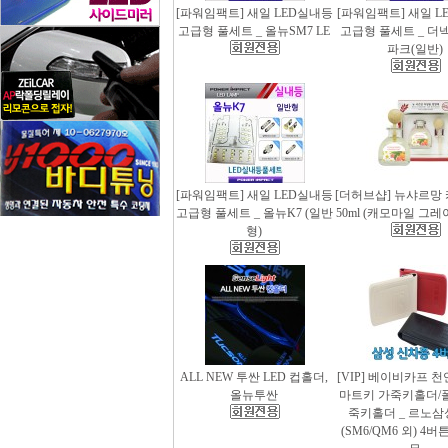
[파워임팩트] 새일 LED실내등
[파워임팩트] 새일 L
고급형 풀세트 _ 올뉴SM7 LE
고급형 풀세트 _ 더
파크(일반)
[파워임팩트] 새일 LED실내등
[더허브샵] 뉴샤르망
고급형 풀세트 _ 올뉴K7 (일반
50ml (캐모마일 그
형)
ALL NEW 투싼 LED 컵홀더,
[VIP] 베이비카프 
올뉴투싼
마트키 가죽키홀더/
죽키홀더 _ 르노삼
(SM6/QM6 외) 4