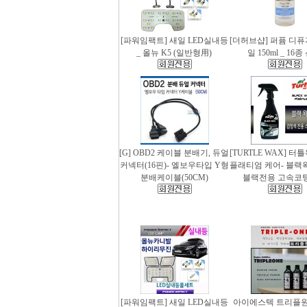
[파워임팩트] 새일 LED실내등
[더허브샵] 퍼퓸 디
_ 올뉴 K5 (일반형用)
일 150ml _ 16
[G] OBD2 케이블 분배기, 듀얼
[TURTLE WAX] 터
커넥터(16핀)- 엘보우타입 Y형
플래티엄 케어- 블랙왁스
분배케이블(50CM)
블랙전용 고속코
[파워임팩트] 새일 LED실내등
아이에스텍 트리플원