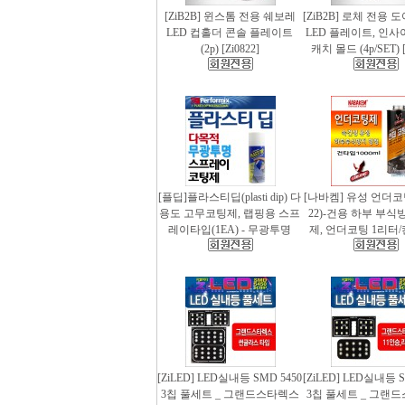
[ZiB2B] 윈스톰 전용 쉐보레
[ZiB2B] 로체 전용 
LED 컵홀더 콘솔 플레이트
LED 플레이트, 인사
(2p) [Zi0822]
캐치 몰드 (4p/SET) [
[플딥]플라스티딥(plasti dip) 다
[나바켐] 유성 언더코
용도 고무코팅제, 랩핑용 스프
22)-건용 하부 부식
레이타입(1EA) - 무광투명
제, 언더코팅 1리터/
[ZiLED] LED실내등 SMD 5450
[ZiLED] LED실내등 S
3칩 풀세트 _ 그랜드스타렉스
3칩 풀세트 _ 그랜