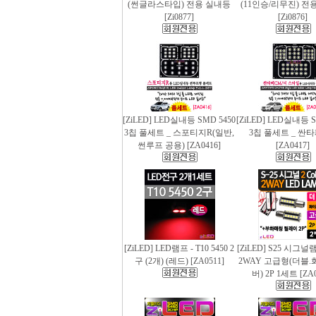
(썬글라스타입) 전용 실내등
(11인승/리무진) 전
[Zi0877]
[Zi0876]
[ZiLED] LED실내등 SMD 5450
[ZiLED] LED실내등 S
3칩 풀세트 _ 스포티지R(일반,
3칩 풀세트 _ 싼
썬루프 공용) [ZA0416]
[ZA0417]
[ZiLED] LED램프 - T10 5450 2
[ZiLED] S25 시그
구 (2개) (레드) [ZA0511]
2WAY 고급형(더블.
버) 2P 1세트 [ZA0