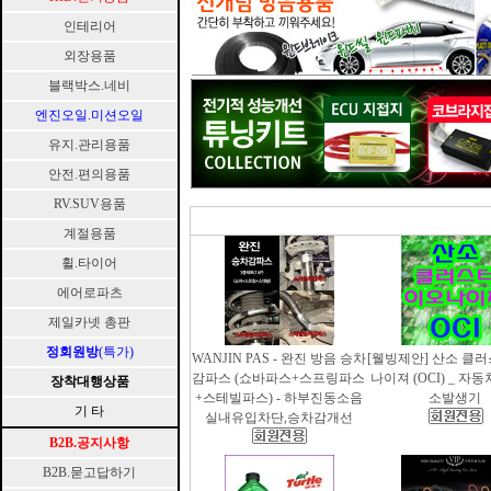
인테리어
외장용품
블랙박스.네비
엔진오일.미션오일
유지.관리용품
안전.편의용품
RV.SUV용품
계절용품
휠.타이어
에어로파츠
제일카넷 총판
정회원방
(특가)
WANJIN PAS - 완진 방음 승차
[웰빙제안] 산소 클
감파스 (쇼바파스+스프링파스
나이져 (OCI) _ 자
장착대행상품
+스테빌파스) - 하부진동소음
소발생기
기 타
실내유입차단,승차감개선
B2B.공지사항
B2B.묻고답하기