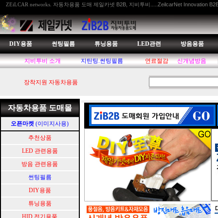
자동차용품 도매 제일카넷 B2B, 지비투비.....ZeilcarNet Innovation B2
ZEiLCAR networks.
DIY용품
썬팅필름
튜닝용품
LED관련
방음용품
지비투비 소개
지틴팅.썬팅필름
연료절감
신개념방음
장착지원 자동차용품
자동차용품 도매몰
오픈마켓
(이미지사용)
추천상품
LED 관련용품
방음 관련용품
썬팅필름
DIY용품
튜닝용품
HID.전기용품