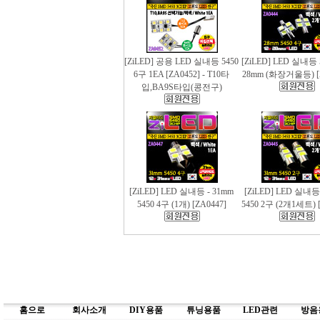
[ZiLED] 공용 LED 실내등 5450
[ZiLED] LED 실내등 
6구 1EA [ZA0452] - T10타
28mm (화장거울등) [
입,BA9S타입(콩전구)
[ZiLED] LED 실내등 - 31mm
[ZiLED] LED 실내등
5450 4구 (1개) [ZA0447]
5450 2구 (2개1세트) [
홈으로
회사소개
DIY용품
튜닝용품
LED관련
방음