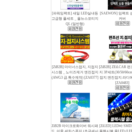
[파워임팩트] 새일 LED실내등
[SAEWON] 임팩트
고급형 풀세트 _ 올뉴스포티지
커버
QL (일반형)
[ZiB2B] 마이너스접지, 지접지
[ZiB2B] ZEiLCAR
시스템 _ 노이즈제거 엔진접지
지 3P세트(30/50/60
(AWG3 급.특수제작) [ZA0377]
접지.엔진접지.라디
[ZA0483]
ZiB2B 마이크로화이버 워시패
[ZiLED] LED바 SMD
드, 이중 세차스폰지 (초극세사
플렉시블 줄LED (LED