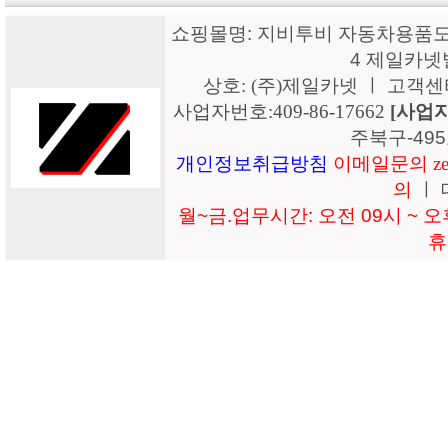
쇼핑몰명: 지비투비 자동차용품도매
4 제일카넷
상호: (주)제일카넷 ㅣ 고객센터: 15
사업자번호:409-86-17662
[사업
주북구-49
개인정보취급방침
이메일문의 zeil
의
ㅣ 
월~금.업무시간: 오전 09시 ~ 오후
휴