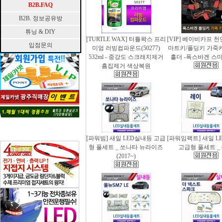
B2B.FAQ
B2B. 정보공유방
튜닝 & DIY
[TURTLE WAX] 터틀왁스 프리
[VIP] 베이비카프 
입점문의
미엄 러빙컴파운드(50277)
마트키/폴딩키 가죽
532ml - 중강도 스크래치제거
홀더 -폭스바겐 스
흠집제거 색상복원
[파워빔] 새일 LED실내등 고급
[파워임팩트] 새일 L
형 풀세트 _ 쏘나타 뉴라이즈
고급형 풀세트 _
(2017~)