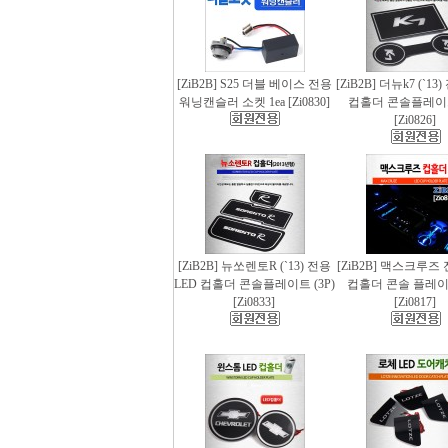
[ZiB2B] S25 더블 베이스 전용
[ZiB2B] 더뉴k7 (`13
워닝캔슬러 소켓 1ea [Zi0830]
컵홀더 콘솔플레이트 
[Zi0826]
[ZiB2B] 뉴쏘렌토R (`13) 전용
[ZiB2B] 맥스크루즈 
LED 컵홀더 콘솔플레이트 (3P)
컵홀더 콘솔 플레이트
[Zi0833]
[Zi0817]