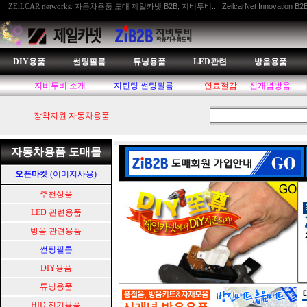
자동차용품 도매 제일카넷 B2B, 지비투비.....ZeilcarNet Innovation B2
ZEiLCAR networks.
DIY용품
썬팅필름
튜닝용품
LED관련
방음용품
지비투비 소개
지틴팅.썬팅필름
연료절감
신개념방음
장착지원 자동차용품
자동차용품 도매몰
오픈마켓
(이미지사용)
추천상품
LED 관련용품
방음 관련용품
썬팅필름
DIY용품
튜닝용품
HID.전기용품