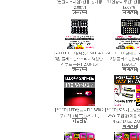
(썬글라스타입) 전용 실내등
(11인승/리무진) 전
[Zi0877]
[Zi0876]
[ZiLED] LED실내등 SMD 5450
[ZiLED] LED실내등 S
3칩 풀세트 _ 스포티지R(일반,
3칩 풀세트 _ 싼
썬루프 공용) [ZA0416]
[ZA0417]
[ZiLED] LED램프 - T10 5450 2
[ZiLED] S25 시그
구 (2개) (레드) [ZA0511]
2WAY 고급형(더블.
버) 2P 1세트 [ZA0