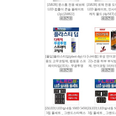
[ZiB2B] 윈스톰 전용 쉐보레
[ZiB2B] 로체 전용 
LED 컵홀더 콘솔 플레이트
LED 플레이트, 인사
(2p) [Zi0822]
캐치 몰드 (4p/SET) [
[플딥]플라스티딥(plasti dip) 다
[나바켐] 유성 언더코
용도 고무코팅제, 랩핑용 스프
22)-건용 하부 부식
레이타입(1EA) - 무광투명
제, 언더코팅 1리터/
[ZiLED] LED실내등 SMD 5450
[ZiLED] LED실내등 S
3칩 풀세트 _ 그랜드스타렉스
3칩 풀세트 _ 그랜