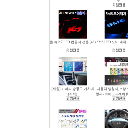
무
올 뉴 K7 LED 컵홀더 전용 (4P)
SM6 LED 도어 캐치 
[세원] 카미리 송풍구 거치대
자동차 방향제,프랑
(자석)
향제- 바이오프레쉬 (Bio