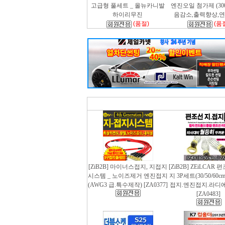
고급형 풀세트 _ 올뉴카니발
엔진오일 첨가제 (300m
하이리무진
음감소,출력향상,
(품절)
(품
[ZiB2B] 마이너스접지, 지접지
[ZiB2B] ZEiLCAR
시스템 _ 노이즈제거 엔진접지
지 3P세트(30/50/60
(AWG3 급.특수제작) [ZA0377]
접지.엔진접지.라디
[ZA0483]