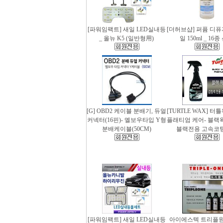
[파워임팩트] 새일 LED실내등
[더허브샵] 퍼퓸 디
_ 올뉴 K5 (일반형用)
일 150ml _ 16
[G] OBD2 케이블 분배기, 듀얼
[TURTLE WAX] 터
커넥터(16핀)- 엘보우타입 Y형
플래티엄 케어- 블랙왁스
분배케이블(50CM)
블랙전용 고속코
[파워임팩트] 새일 LED실내등
아이에스텍 트리플원