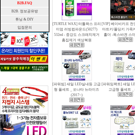
B2B.FAQ
B2B. 정보공유방
튜닝 & DIY
[TURTLE WAX] 터틀왁스 프리
[VIP] 베이비카프 
입점문의
미엄 러빙컴파운드(50277)
마트키/폴딩키 가죽
532ml - 중강도 스크래치제거
홀더 -폭스바겐 스
흠집제거 색상복원
[파워빔] 새일 LED실내등 고급
[파워임팩트] 새일 L
형 풀세트 _ 쏘나타 뉴라이즈
고급형 풀세트 _
(2017~)