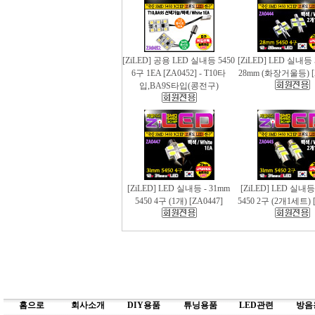
[ZiLED] 공용 LED 실내등 5450
[ZiLED] LED 실내등 
6구 1EA [ZA0452] - T10타
28mm (화장거울등) [
입,BA9S타입(콩전구)
[ZiLED] LED 실내등 - 31mm
[ZiLED] LED 실내등
5450 4구 (1개) [ZA0447]
5450 2구 (2개1세트) [
홈으로
회사소개
DIY용품
튜닝용품
LED관련
방음