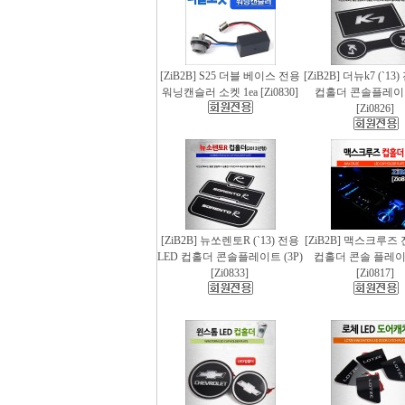
[ZiB2B] S25 더블 베이스 전용
[ZiB2B] 더뉴k7 (`13
워닝캔슬러 소켓 1ea [Zi0830]
컵홀더 콘솔플레이트 
[Zi0826]
[ZiB2B] 뉴쏘렌토R (`13) 전용
[ZiB2B] 맥스크루즈 
LED 컵홀더 콘솔플레이트 (3P)
컵홀더 콘솔 플레이트
[Zi0833]
[Zi0817]