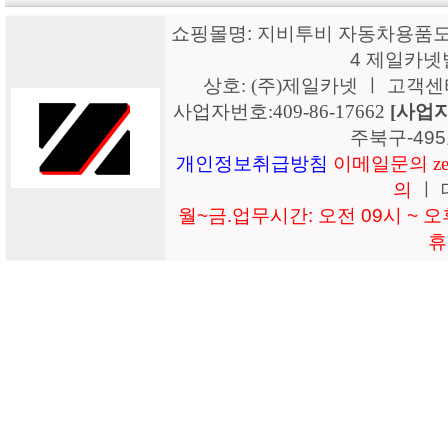
쇼핑몰명: 지비투비 자동차용품도매
4 제일카넷
상호: (주)제일카넷 ㅣ 고객센터: 15
사업자번호:409-86-17662
[사업
주북구-49
개인정보취급방침
이메일문의 zeil
의
ㅣ 
월~금.업무시간: 오전 09시 ~ 오후
휴