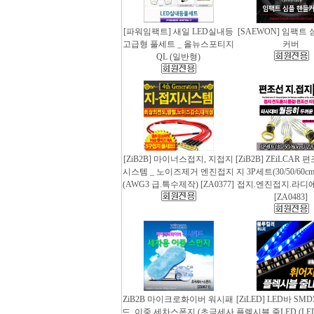
[파워임팩트] 새일 LED실내등
[SAEWON] 임팩트
고급형 풀세트 _ 올뉴스포티지
커버
QL (일반형)
[ZiB2B] 마이너스접지, 지접지
[ZiB2B] ZEiLCAR
시스템 _ 노이즈제거 엔진접지
지 3P세트(30/50/60
(AWG3 급.특수제작) [ZA0377]
접지.엔진접지.라디
[ZA0483]
ZiB2B 마이크로화이버 워시패
[ZiLED] LED바 SMD
드, 이중 세차스폰지 (초극세사
플렉시블 줄LED (LED