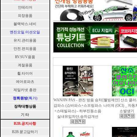
인테리어
외장용품
블랙박스.네비
엔진오일.미션오일
유지.관리용품
안전.편의용품
RV.SUV용품
계절용품
휠.타이어
에어로파츠
제일카넷 총판
정회원방
(특가)
WANJIN PAS - 완진 방음 승차
[웰빙제안] 산소 클
감파스 (쇼바파스+스프링파스
나이져 (OCI) _ 자
장착대행상품
+스테빌파스) - 하부진동소음
소발생기
기 타
실내유입차단,승차감개선
B2B.공지사항
B2B.묻고답하기