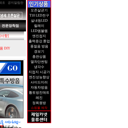
제조
공지알림란
오존살균기
T10 LED전구
실내등LED
전문장착점
릴레이
LED엠블렘
지사항]
엔진접지
출력증강.튠업
풍절음 방음
 DIY
경보기
총판상품
열차단썬팅
냉각수
지접지 시공가
엔진성능향상
사이드미러
자동차방음
황토방진매트
레진
정회원방
쇼핑몰 제작