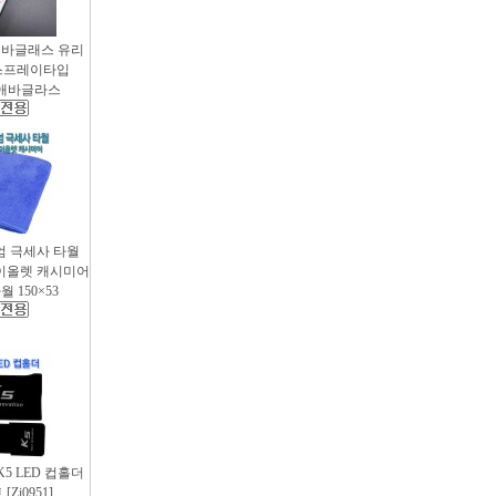
애바글래스 유리
스프레이타입
 / 애바글라스
엄 극세사 타월
 바이올렛 캐시미어
 150×53
 K5 LED 컵홀더
Zi0951]