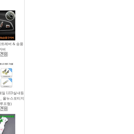
시트레버 & 송풍
커버
새일 LED실내등
 _ 올뉴스포티지
썬루프형)