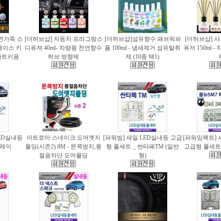
천연가죽 스
[더허브샵] 자동차 프라그랑스
[더허브샵]섬유향수 패브릭퍼
[더허브샵] 
케이스 키
디퓨져 40ml- 차량용 천연향수
퓸 100ml - 냄새제거 섬유탈취
퓨저 150ml 
마트키용
허브 방향제
제 (10종 택1)
ED실내등
아트로마 스네이크 도어엣지
[파워빔] 새일 LED실내등 고급
[파워임팩트] 
 레이
몰딩(시즌2) 8M - 문콕방지,풍
형 풀세트 _ 싼타페TM (일반
고급형 풀세트 
절음차단 도어몰딩
형)