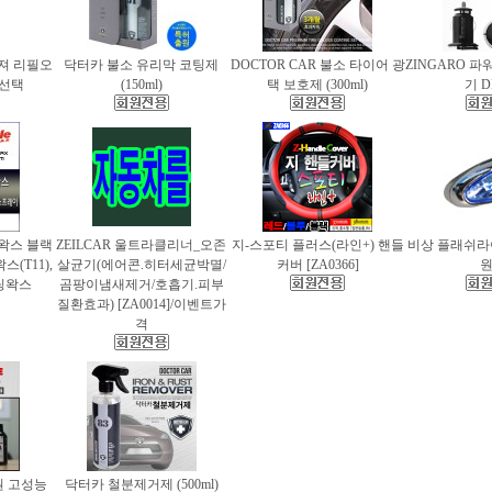
퓨져 리필오
닥터카 불소 유리막 코팅제
DOCTOR CAR 불소 타이어 광
ZINGARO 
종 선택
(150ml)
택 보호제 (300ml)
기 D
틀왁스 블랙
ZEILCAR 울트라클리너_오존
지-스포티 플러스(라인+) 핸들
비상 플래쉬라이
(T11),
살균기(에어콘.히터세균박멸/
커버 [ZA0366]
팅왁스
곰팡이냄새제거/호흡기.피부
질환효과) [ZA0014]/이벤트가
격
 고성능
닥터카 철분제거제 (500ml)