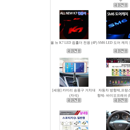
무
올 뉴 K7 LED 컵홀더 전용 (4P)
SM6 LED 도어 캐치 
[세원] 카미리 송풍구 거치대
자동차 방향제,프랑
(자석)
향제- 바이오프레쉬 (Bio