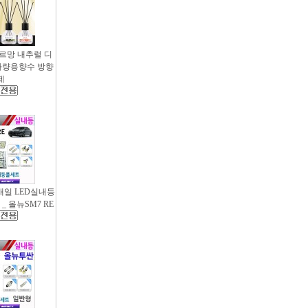
샤르망 내추럴 디
- 차량용향수 방향
제
새일 LED실내등
_ 올뉴SM7 RE