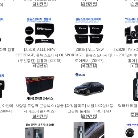
5]
스파크 컵홀
[ZiB2B] ALLL NEW
[ZiB2B] ALL NEW
[ZiB2B] YF 
SPORTAGE, 올뉴스포티지 QL
SPORTAGE, 올뉴스포티지 QL
타 2013년이
(무선충전) 컵홀더 [Zi0948]
도어캐치 [Zi0947]
홀더 [Z
AD, 아반떼
차량용 트렁크 콘솔박스 (싱글
[파워임팩트] 새일 LED실내등
닥터카 메탈폴
i0944]
사이즈,더블사이즈)
고급형 풀세트 _ 아반떼AD