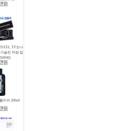
SONATA, YF쏘나
후 가솔린 차량 컵
i0946]
리쉬 200ml