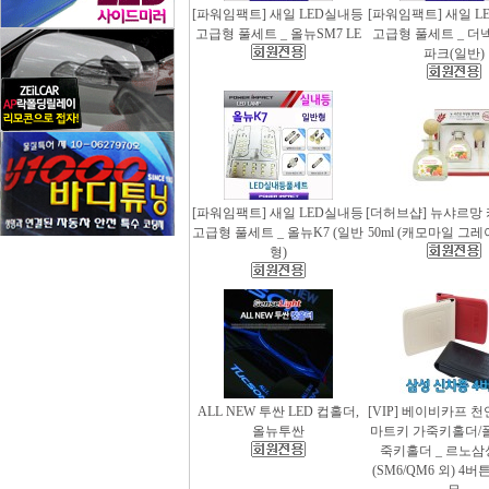
[파워임팩트] 새일 LED실내등
[파워임팩트] 새일 L
고급형 풀세트 _ 올뉴SM7 LE
고급형 풀세트 _ 더
파크(일반)
[파워임팩트] 새일 LED실내등
[더허브샵] 뉴샤르망
고급형 풀세트 _ 올뉴K7 (일반
50ml (캐모마일 그
형)
ALL NEW 투싼 LED 컵홀더,
[VIP] 베이비카프 
올뉴투싼
마트키 가죽키홀더/
죽키홀더 _ 르노삼
(SM6/QM6 외) 4