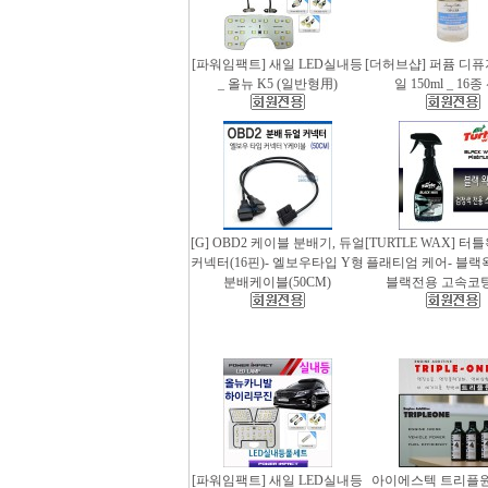
[파워임팩트] 새일 LED실내등
[더허브샵] 퍼퓸 디
_ 올뉴 K5 (일반형用)
일 150ml _ 16
[G] OBD2 케이블 분배기, 듀얼
[TURTLE WAX] 터
커넥터(16핀)- 엘보우타입 Y형
플래티엄 케어- 블랙왁스
분배케이블(50CM)
블랙전용 고속코
[파워임팩트] 새일 LED실내등
아이에스텍 트리플원