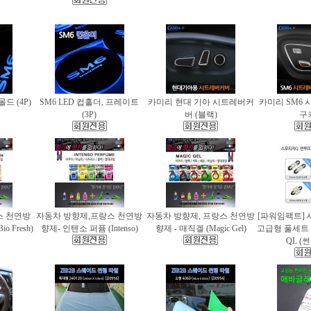
몰드 (4P)
SM6 LED 컵홀더, 프레이트
카미리 현대 기아 시트레버커
카미리 SM6 
(3P)
버 (블랙)
구
스 천연방
자동차 방향제,프랑스 천연방
자동차 방향제, 프랑스 천연방
[파워임팩트] 
 Fresh)
향제- 인텐소 퍼퓸 (Intenso)
향제 - 매직겔 (Magic Gel)
고급형 풀세트
QL (