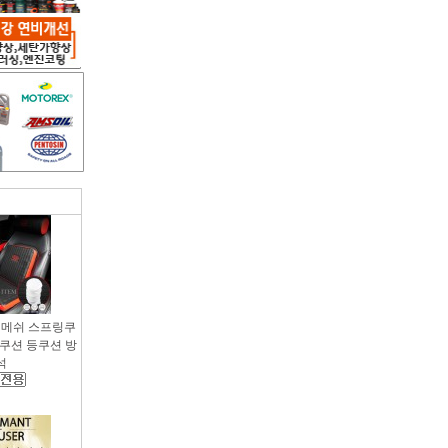
용 메쉬 스프링쿠
팔쿠션 등쿠션 방
석