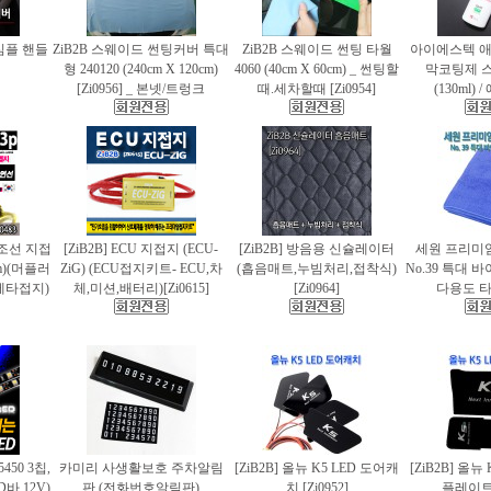
 심플 핸들
ZiB2B 스웨이드 썬팅커버 특대
ZiB2B 스웨이드 썬팅 타월
아이에스텍 
형 240120 (240cm X 120cm)
4060 (40cm X 60cm) _ 썬팅할
막코팅제 
[Zi0956] _ 본넷/트렁크
때.세차할때 [Zi0954]
(130ml)
 편조선 지접
[ZiB2B] ECU 지접지 (ECU-
[ZiB2B] 방음용 신슐레이터
세원 프리미
cm)(머플러
ZiG) (ECU접지키트- ECU,차
(흡음매트,누빔처리,접착식)
No.39 특대
에타접지)
체,미션,배터리)[Zi0615]
[Zi0964]
다용도 타월
5450 3칩,
카미리 사생활보호 주차알림
[ZiB2B] 올뉴 K5 LED 도어캐
[ZiB2B] 올뉴
바.12V)
판 (전화번호알림판)
치 [Zi0952]
플레이트 [