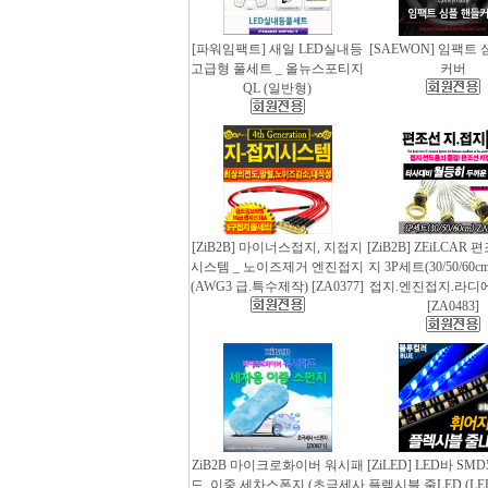
[파워임팩트] 새일 LED실내등
[SAEWON] 임팩트
고급형 풀세트 _ 올뉴스포티지
커버
QL (일반형)
[ZiB2B] 마이너스접지, 지접지
[ZiB2B] ZEiLCAR
시스템 _ 노이즈제거 엔진접지
지 3P세트(30/50/60
(AWG3 급.특수제작) [ZA0377]
접지.엔진접지.라디
[ZA0483]
ZiB2B 마이크로화이버 워시패
[ZiLED] LED바 SMD
드, 이중 세차스폰지 (초극세사
플렉시블 줄LED (LED