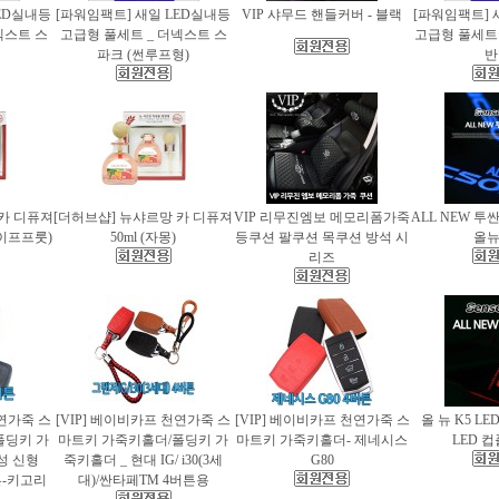
ED실내등
[파워임팩트] 새일 LED실내등
VIP 샤무드 핸들커버 - 블랙
[파워임팩트] 
넥스트 스
고급형 풀세트 _ 더넥스트 스
고급형 풀세트 
파크 (썬루프형)
반
 카 디퓨져
[더허브샵] 뉴샤르망 카 디퓨져
VIP 리무진엠보 메모리폼가죽
ALL NEW 투
레이프프룻)
50ml (자몽)
등쿠션 팔쿠션 목쿠션 방석 시
올
리즈
천연가죽 스
[VIP] 베이비카프 천연가죽 스
[VIP] 베이비카프 천연가죽 스
올 뉴 K5 LE
폴딩키 가
마트키 가죽키홀더/폴딩키 가
마트키 가죽키홀더- 제네시스
LED 
성 신형
죽키홀더 _ 현대 IG/ i30(3세
G80
버튼-키고리
대)/싼타페TM 4버튼용