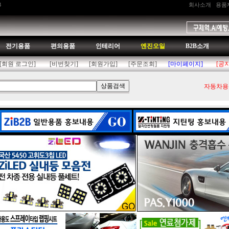
B
회사소개
용품
전기용품
편의용품
인테리어
엔진오일
B2B소개
[회원 로그인]
[비번찾기]
[회원가입]
[주문조회]
[마이페이지]
[공
자동차용품