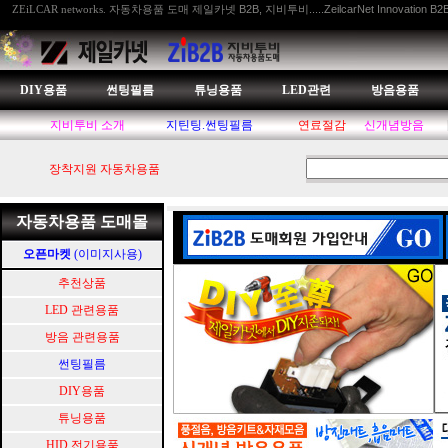
자동차용품 도매 제일카넷 B2B, 지비투비.....ZeilcarNet Innovation B2
ZEiLCAR networks.
DIY용품
썬팅필름
튜닝용품
LED관련
방음용품
지비투비 소개
지틴팅.썬팅필름
연료절감
신개념방음
장착지원 자동차용품
자동차용품 도매몰
오픈마켓
(이미지사용)
추천상품
LED 관련용품
방음 관련용품
썬팅필름
DIY용품
튜닝용품
HID.전기용품