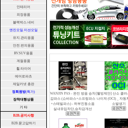
인테리어
외장용품
블랙박스.네비
엔진오일.미션오일
유지.관리용품
안전.편의용품
RV.SUV용품
계절용품
휠.타이어
에어로파츠
제일카넷 총판
정회원방
(특가)
WANJIN PAS - 완진 방음 승차
[웰빙제안] 산소 클
감파스 (쇼바파스+스프링파스
나이져 (OCI) _ 자
장착대행상품
+스테빌파스) - 하부진동소음
소발생기
기 타
실내유입차단,승차감개선
B2B.공지사항
B2B.묻고답하기