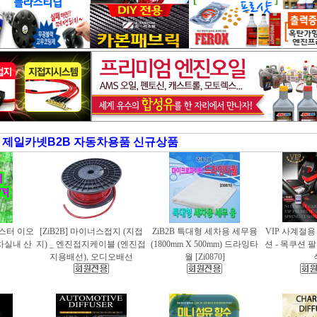
제일카넷B2B 자동차용품 신규상품
러스터 이오
[ZiB2B] 마이너스접지 (지접
ZiB2B 특대형 세차용 세무융
VIP 사계절
동차실내 산
지) _ 엔진접지케이블 (엔진접
(1800mm X 500mm) 드라잉타
션 - 목쿠션 
지용배선), 오디오배선
월 [Zi0870]