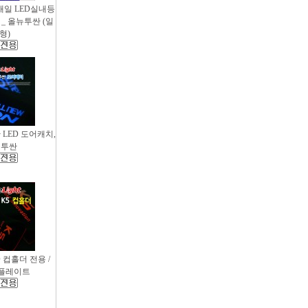
새일 LED실내등
_ 올뉴투싼 (일
형)
싼 LED 도어캐치,
뉴투싼
D 컵홀더 전용 /
컵플레이트