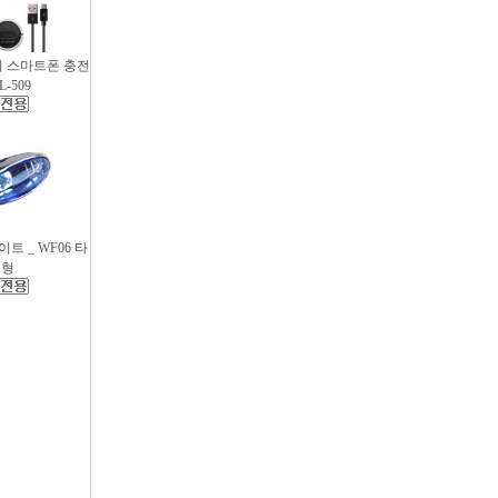
파워 스마트폰 충전
L-509
트 _ WF06 타
원형