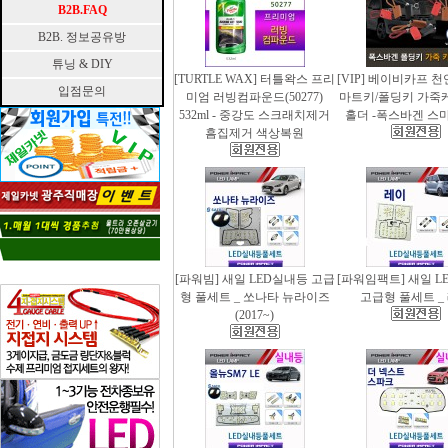
B2B.FAQ
B2B. 정보공유방
튜닝 & DIY
[TURTLE WAX] 터틀왁스 프리
[VIP] 베이비카프 
입점문의
미엄 러빙컴파운드(50277)
마트키/폴딩키 가죽
532ml - 중강도 스크래치제거
홀더 -폭스바겐 스
흠집제거 색상복원
[파워빔] 새일 LED실내등 고급
[파워임팩트] 새일 L
형 풀세트 _ 쏘나타 뉴라이즈
고급형 풀세트 _
(2017~)