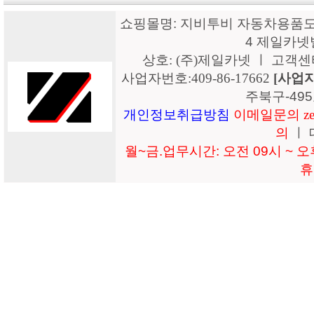
쇼핑몰명: 지비투비 자동차용품도매
4 제일카넷
상호: (주)제일카넷 ㅣ 고객센터: 15
사업자번호:409-86-17662
[사업
주북구-49
개인정보취급방침
이메일문의 zeil
의
ㅣ 
월~금.업무시간: 오전 09시 ~ 오후
휴