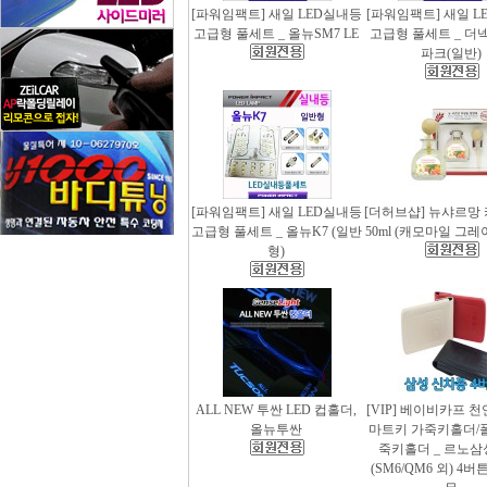
[파워임팩트] 새일 LED실내등
[파워임팩트] 새일 L
고급형 풀세트 _ 올뉴SM7 LE
고급형 풀세트 _ 더
파크(일반)
[파워임팩트] 새일 LED실내등
[더허브샵] 뉴샤르망
고급형 풀세트 _ 올뉴K7 (일반
50ml (캐모마일 그
형)
ALL NEW 투싼 LED 컵홀더,
[VIP] 베이비카프 
올뉴투싼
마트키 가죽키홀더/
죽키홀더 _ 르노삼
(SM6/QM6 외) 4