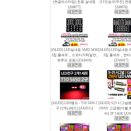
(썬글라스타입) 전용 실내등
(11인승/리무진) 전
[Zi0877]
[Zi0876]
[ZiLED] LED실내등 SMD 5450
[ZiLED] LED실내등 S
3칩 풀세트 _ 스포티지R(일반,
3칩 풀세트 _ 싼
썬루프 공용) [ZA0416]
[ZA0417]
[ZiLED] LED램프 - T10 5450 2
[ZiLED] S25 시그
구 (2개) (레드) [ZA0511]
2WAY 고급형(더블.
버) 2P 1세트 [ZA0