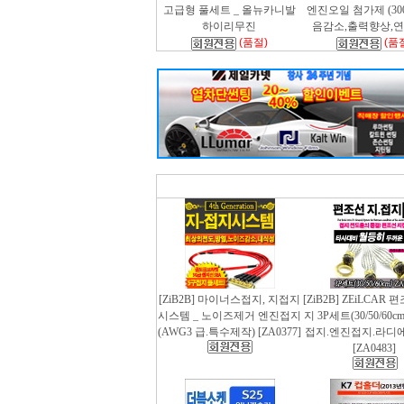
고급형 풀세트 _ 올뉴카니발
엔진오일 첨가제 (300m
하이리무진
음감소,출력향상,
(품절)
(품
[ZiB2B] 마이너스접지, 지접지
[ZiB2B] ZEiLCAR
시스템 _ 노이즈제거 엔진접지
지 3P세트(30/50/60
(AWG3 급.특수제작) [ZA0377]
접지.엔진접지.라디
[ZA0483]