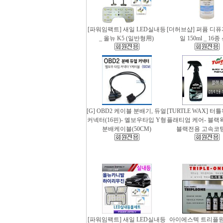
[파워임팩트] 새일 LED실내등
[더허브샵] 퍼퓸 디
_ 올뉴 K5 (일반형用)
일 150ml _ 16
[G] OBD2 케이블 분배기, 듀얼
[TURTLE WAX] 터
커넥터(16핀)- 엘보우타입 Y형
플래티엄 케어- 블랙왁스
분배케이블(50CM)
블랙전용 고속코
[파워임팩트] 새일 LED실내등
아이에스텍 트리플원