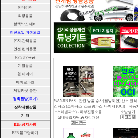
인테리어
외장용품
블랙박스.네비
엔진오일.미션오일
유지.관리용품
안전.편의용품
RV.SUV용품
계절용품
휠.타이어
에어로파츠
제일카넷 총판
정회원방
(특가)
WANJIN PAS - 완진 방음 승차
[웰빙제안] 산소 클
감파스 (쇼바파스+스프링파스
나이져 (OCI) _ 자
장착대행상품
+스테빌파스) - 하부진동소음
소발생기
기 타
실내유입차단,승차감개선
B2B.공지사항
B2B.묻고답하기