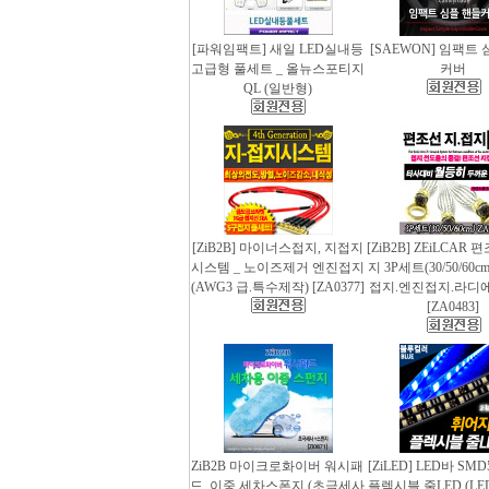
[파워임팩트] 새일 LED실내등
[SAEWON] 임팩트
고급형 풀세트 _ 올뉴스포티지
커버
QL (일반형)
[ZiB2B] 마이너스접지, 지접지
[ZiB2B] ZEiLCAR
시스템 _ 노이즈제거 엔진접지
지 3P세트(30/50/60
(AWG3 급.특수제작) [ZA0377]
접지.엔진접지.라디
[ZA0483]
ZiB2B 마이크로화이버 워시패
[ZiLED] LED바 SMD
드, 이중 세차스폰지 (초극세사
플렉시블 줄LED (LED