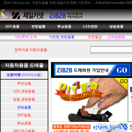
자동차용품 도매 제일카넷 B2B, 지비투비.....ZeilcarNet Innovation B2
ZEiLCAR networks.
DIY용품
썬팅필름
튜닝용품
LED관련
방음용품
지비투비 소개
지틴팅.썬팅필름
연료절감
신개념방음
장착지원 자동차용품
자동차용품 도매몰
오픈마켓
(이미지사용)
추천상품
LED 관련용품
방음 관련용품
썬팅필름
DIY용품
튜닝용품
HID.전기용품