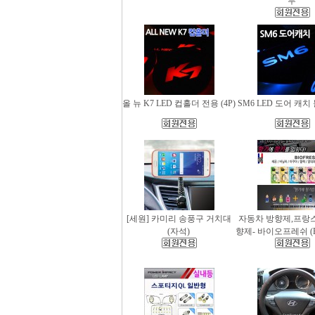
무
올 뉴 K7 LED 컵홀더 전용 (4P)
SM6 LED 도어 캐치 
[세원] 카미리 송풍구 거치대
자동차 방향제,프랑
(자석)
향제- 바이오프레쉬 (Bio