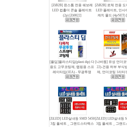
[ZiB2B] 윈스톰 전용 쉐보레
[ZiB2B] 로체 전용 
LED 컵홀더 콘솔 플레이트
LED 플레이트, 인사
(2p) [Zi0822]
캐치 몰드 (4p/SET) [
[플딥]플라스티딥(plasti dip) 다
[나바켐] 유성 언더코
용도 고무코팅제, 랩핑용 스프
22)-건용 하부 부식
레이타입(1EA) - 무광투명
제, 언더코팅 1리터/
[ZiLED] LED실내등 SMD 5450
[ZiLED] LED실내등 S
3칩 풀세트 _ 그랜드스타렉스
3칩 풀세트 _ 그랜