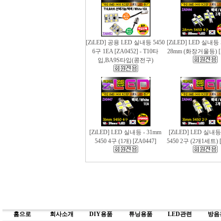
[ZiLED] 공용 LED 실내등 5450
[ZiLED] LED 실내등 
6구 1EA [ZA0452] - T10타
28mm (화장거울등) [
입,BA9S타입(콩전구)
[ZiLED] LED 실내등 - 31mm
[ZiLED] LED 실내등
5450 4구 (1개) [ZA0447]
5450 2구 (2개1세트) [
홈으로
회사소개
DIY용품
튜닝용품
LED관련
방음