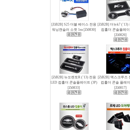
[ZiB2B] S25 더블 베이스 전용
[ZiB2B] 더뉴k7 (`13
워닝캔슬러 소켓 1ea [Zi0830]
컵홀더 콘솔플레이트 
[Zi0826]
[ZiB2B] 뉴쏘렌토R (`13) 전용
[ZiB2B] 맥스크루즈 
LED 컵홀더 콘솔플레이트 (3P)
컵홀더 콘솔 플레이트
[Zi0833]
[Zi0817]