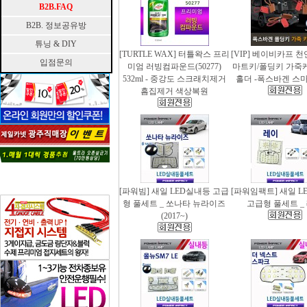
B2B.FAQ
B2B. 정보공유방
튜닝 & DIY
[TURTLE WAX] 터틀왁스 프리
[VIP] 베이비카프 
입점문의
미엄 러빙컴파운드(50277)
마트키/폴딩키 가죽
532ml - 중강도 스크래치제거
홀더 -폭스바겐 스
흠집제거 색상복원
[파워빔] 새일 LED실내등 고급
[파워임팩트] 새일 L
형 풀세트 _ 쏘나타 뉴라이즈
고급형 풀세트 _
(2017~)