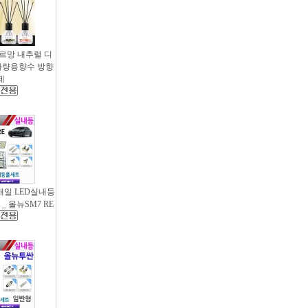
샤르망 내추럴 디
- 차량용향수 방향
제
새일 LED실내등
_ 올뉴SM7 RE