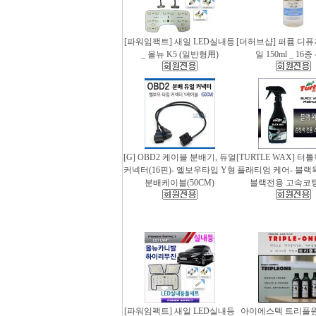
[파워임팩트] 새일 LED실내등
[더허브샵] 퍼퓸 디
_ 올뉴 K5 (일반형用)
일 150ml _ 16
[G] OBD2 케이블 분배기, 듀얼
[TURTLE WAX] 터
커넥터(16핀)- 엘보우타입 Y형
플래티엄 케어- 블랙왁스
분배케이블(50CM)
블랙전용 고속코
[파워임팩트] 새일 LED실내등
아이에스텍 트리플원