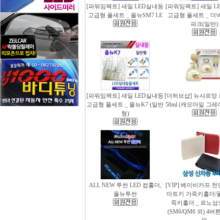
[파워임팩트] 새일 LED실내등
[파워임팩트] 새일 L
고급형 풀세트 _ 올뉴SM7 LE
고급형 풀세트 _ 더
파크(일반)
[파워임팩트] 새일 LED실내등
[더허브샵] 뉴샤르망
고급형 풀세트 _ 올뉴K7 (일반
50ml (캐모마일 그
형)
ALL NEW 투싼 LED 컵홀더,
[VIP] 베이비카프 
올뉴투싼
마트키 가죽키홀더/
죽키홀더 _ 르노삼
(SM6/QM6 외) 4