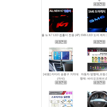
무
올 뉴 K7 LED 컵홀더 전용 (4P)
SM6 LED 도어 캐치 
[세원] 카미리 송풍구 거치대
자동차 방향제,프랑
(자석)
향제- 바이오프레쉬 (Bio