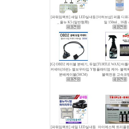
[파워임팩트] 새일 LED실내등
[더허브샵] 퍼퓸 디
_ 올뉴 K5 (일반형用)
일 150ml _ 16
[G] OBD2 케이블 분배기, 듀얼
[TURTLE WAX] 터
커넥터(16핀)- 엘보우타입 Y형
플래티엄 케어- 블랙왁스
분배케이블(50CM)
블랙전용 고속코
[파워임팩트] 새일 LED실내등
아이에스텍 트리플원