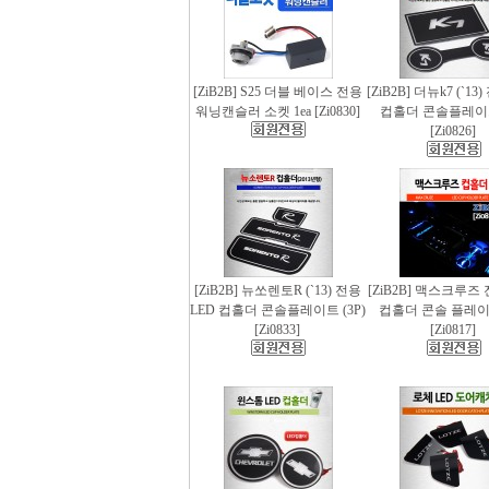
[ZiB2B] S25 더블 베이스 전용
[ZiB2B] 더뉴k7 (`13
워닝캔슬러 소켓 1ea [Zi0830]
컵홀더 콘솔플레이트 
[Zi0826]
[ZiB2B] 뉴쏘렌토R (`13) 전용
[ZiB2B] 맥스크루즈 
LED 컵홀더 콘솔플레이트 (3P)
컵홀더 콘솔 플레이트
[Zi0833]
[Zi0817]