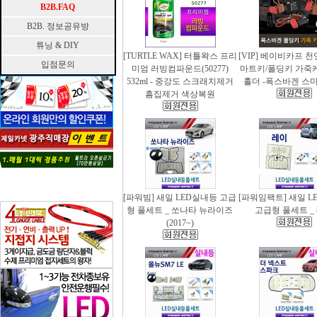
B2B.FAQ
B2B. 정보공유방
튜닝 & DIY
[TURTLE WAX] 터틀왁스 프리
[VIP] 베이비카프 
입점문의
미엄 러빙컴파운드(50277)
마트키/폴딩키 가죽
532ml - 중강도 스크래치제거
홀더 -폭스바겐 스
흠집제거 색상복원
[파워빔] 새일 LED실내등 고급
[파워임팩트] 새일 L
형 풀세트 _ 쏘나타 뉴라이즈
고급형 풀세트 _
(2017~)