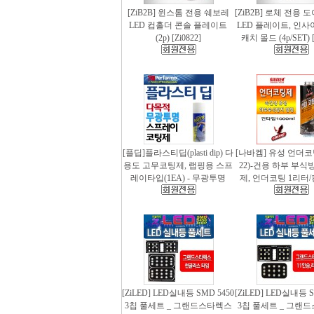
[ZiB2B] 윈스톰 전용 쉐보레
[ZiB2B] 로체 전용 
LED 컵홀더 콘솔 플레이트
LED 플레이트, 인사
(2p) [Zi0822]
캐치 몰드 (4p/SET) [
[플딥]플라스티딥(plasti dip) 다
[나바켐] 유성 언더코
용도 고무코팅제, 랩핑용 스프
22)-건용 하부 부식
레이타입(1EA) - 무광투명
제, 언더코팅 1리터/
[ZiLED] LED실내등 SMD 5450
[ZiLED] LED실내등 S
3칩 풀세트 _ 그랜드스타렉스
3칩 풀세트 _ 그랜