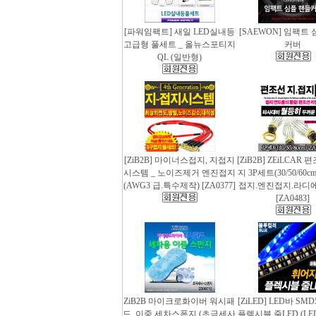
[파워임팩트] 새일 LED실내등
[SAEWON] 임팩트
고급형 풀세트 _ 올뉴스포티지
커버
QL (일반형)
[ZiB2B] 마이너스접지, 지접지
[ZiB2B] ZEiLCAR
시스템 _ 노이즈제거 엔진접지
지 3P세트(30/50/60
(AWG3 급.특수제작) [ZA0377]
접지.엔진접지.라디
[ZA0483]
ZiB2B 마이크로화이버 워시패
[ZiLED] LED바 SMD
드, 이중 세차스폰지 (초극세사
플렉시블 줄LED (LED