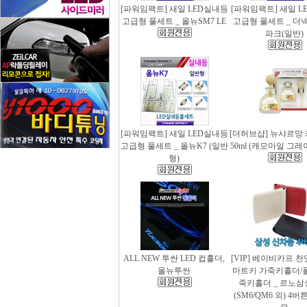
[파워임팩트] 새일 LED실내등
[파워임팩트] 새일 L
고급형 풀세트 _ 올뉴SM7 LE
고급형 풀세트 _ 더
파크(일반)
[파워임팩트] 새일 LED실내등
[더허브샵] 뉴샤르망
고급형 풀세트 _ 올뉴K7 (일반
50ml (캐모마일 그
형)
ALL NEW 투싼 LED 컵홀더,
[VIP] 베이비카프 
올뉴투싼
마트키 가죽키홀더/
죽키홀더 _ 르노삼
(SM6/QM6 외) 4