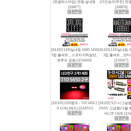
(썬글라스타입) 전용 실내등
(11인승/리무진) 전
[Zi0877]
[Zi0876]
[ZiLED] LED실내등 SMD 5450
[ZiLED] LED실내등 S
3칩 풀세트 _ 스포티지R(일반,
3칩 풀세트 _ 싼
썬루프 공용) [ZA0416]
[ZA0417]
[ZiLED] LED램프 - T10 5450 2
[ZiLED] S25 시그
구 (2개) (레드) [ZA0511]
2WAY 고급형(더블.
버) 2P 1세트 [ZA0