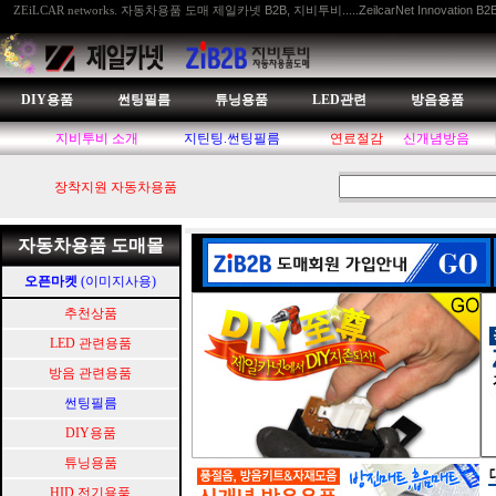
자동차용품 도매 제일카넷 B2B, 지비투비.....ZeilcarNet Innovation B2
ZEiLCAR networks.
DIY용품
썬팅필름
튜닝용품
LED관련
방음용품
지비투비 소개
지틴팅.썬팅필름
연료절감
신개념방음
장착지원 자동차용품
자동차용품 도매몰
오픈마켓
(이미지사용)
추천상품
LED 관련용품
방음 관련용품
썬팅필름
DIY용품
튜닝용품
HID.전기용품