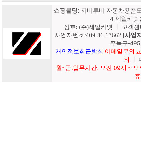
쇼핑몰명: 지비투비 자동차용품도매
4 제일카넷
상호: (주)제일카넷 ㅣ 고객센터: 15
사업자번호:409-86-17662
[사업
주북구-49
개인정보취급방침
이메일문의 zeil
의
ㅣ 
월~금.업무시간: 오전 09시 ~ 오후
휴