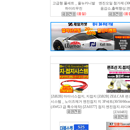
고급형 풀세트 _ 올뉴카니발
엔진오일 첨가제 (300m
하이리무진
음감소,출력향상,
(품절)
(품
[ZiB2B] 마이너스접지, 지접지
[ZiB2B] ZEiLCAR
시스템 _ 노이즈제거 엔진접지
지 3P세트(30/50/60
(AWG3 급.특수제작) [ZA0377]
접지.엔진접지.라디
[ZA0483]