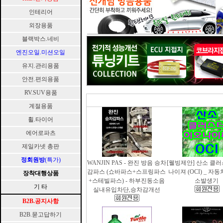
인테리어
외장용품
블랙박스.네비
엔진오일.미션오일
유지.관리용품
안전.편의용품
RV.SUV용품
계절용품
휠.타이어
에어로파츠
제일카넷 총판
정회원방
(특가)
WANJIN PAS - 완진 방음 승차
[웰빙제안] 산소 클
감파스 (쇼바파스+스프링파스
나이져 (OCI) _ 자
장착대행상품
+스테빌파스) - 하부진동소음
소발생기
기 타
실내유입차단,승차감개선
B2B.공지사항
B2B.묻고답하기