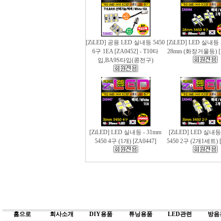
[ZiLED] 공용 LED 실내등 5450
[ZiLED] LED 실내등 
6구 1EA [ZA0452] - T10타
28mm (화장거울등) [
입,BA9S타입(콩전구)
[ZiLED] LED 실내등 - 31mm
[ZiLED] LED 실내등
5450 4구 (1개) [ZA0447]
5450 2구 (2개1세트) [
홈으로
회사소개
DIY용품
튜닝용품
LED관련
방음