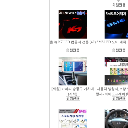
무
올 뉴 K7 LED 컵홀더 전용 (4P)
SM6 LED 도어 캐치 
[세원] 카미리 송풍구 거치대
자동차 방향제,프랑
(자석)
향제- 바이오프레쉬 (Bio