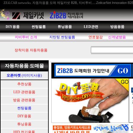
자동차용품 도매 제일카넷 B2B, 지비투비.....ZeilcarNet Innovation B2
ZEiLCAR networks.
DIY용품
썬팅필름
튜닝용품
LED관련
방음용품
지비투비 소개
지틴팅.썬팅필름
연료절감
신개념방음
장착지원 자동차용품
자동차용품 도매몰
오픈마켓
(이미지사용)
추천상품
LED 관련용품
방음 관련용품
썬팅필름
DIY용품
튜닝용품
HID.전기용품