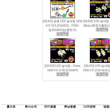
[ZiLED] 공용 LED 실내등 5450
[ZiLED] LED 실내등 
6구 1EA [ZA0452] - T10타
28mm (화장거울등) [
입,BA9S타입(콩전구)
[ZiLED] LED 실내등 - 31mm
[ZiLED] LED 실내등
5450 4구 (1개) [ZA0447]
5450 2구 (2개1세트) [
홈으로
회사소개
DIY용품
튜닝용품
LED관련
방음