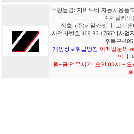
쇼핑몰명: 지비투비 자동차용품도매
4 제일카넷
상호: (주)제일카넷 ㅣ 고객센터: 15
사업자번호:409-86-17662
[사업
주북구-49
개인정보취급방침
이메일문의 zeil
의
ㅣ 
월~금.업무시간: 오전 09시 ~ 오후
휴