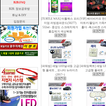
B2B.FAQ
B2B. 정보공유방
튜닝 & DIY
[TURTLE WAX] 터틀왁스 프리
[VIP] 베이비카프 
입점문의
미엄 러빙컴파운드(50277)
마트키/폴딩키 가죽
532ml - 중강도 스크래치제거
홀더 -폭스바겐 스
흠집제거 색상복원
[파워빔] 새일 LED실내등 고급
[파워임팩트] 새일 L
형 풀세트 _ 쏘나타 뉴라이즈
고급형 풀세트 _
(2017~)