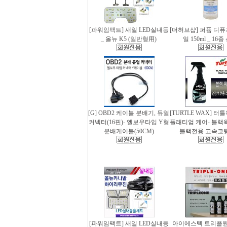
[파워임팩트] 새일 LED실내등
[더허브샵] 퍼퓸 디
_ 올뉴 K5 (일반형用)
일 150ml _ 16
[G] OBD2 케이블 분배기, 듀얼
[TURTLE WAX] 터
커넥터(16핀)- 엘보우타입 Y형
플래티엄 케어- 블랙왁스
분배케이블(50CM)
블랙전용 고속코
[파워임팩트] 새일 LED실내등
아이에스텍 트리플원