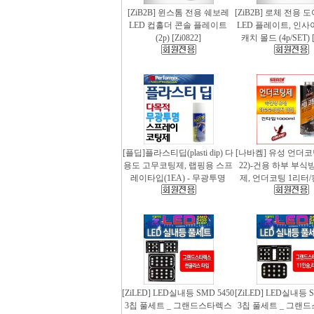
[ZiB2B] 윈스톰 전용 쉐보레
[ZiB2B] 로체 전용 
LED 컵홀더 콘솔 플레이트
LED 플레이트, 인사
(2p) [Zi0822]
캐치 몰드 (4p/SET) [
[플딥]플라스티딥(plasti dip) 다
[나바켐] 유성 언더코
용도 고무코팅제, 랩핑용 스프
22)-건용 하부 부식
레이타입(1EA) - 무광투명
제, 언더코팅 1리터/
[ZiLED] LED실내등 SMD 5450
[ZiLED] LED실내등 S
3칩 풀세트 _ 그랜드스타렉스
3칩 풀세트 _ 그랜