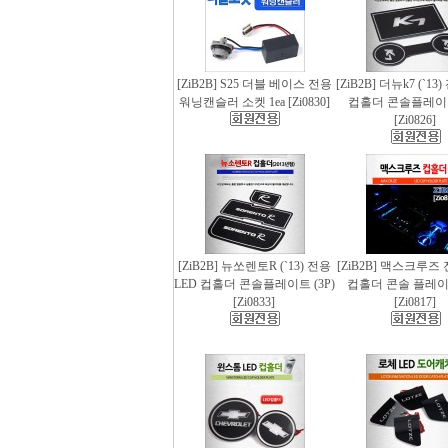
[ZiB2B] S25 더블 베이스 전용
[ZiB2B] 더뉴k7 (`13
워닝캔슬러 소켓 1ea [Zi0830]
컵홀더 콘솔플레이트 
[Zi0826]
[ZiB2B] 뉴쏘렌토R (`13) 전용
[ZiB2B] 맥스크루즈 
LED 컵홀더 콘솔플레이트 (3P)
컵홀더 콘솔 플레이트
[Zi0833]
[Zi0817]