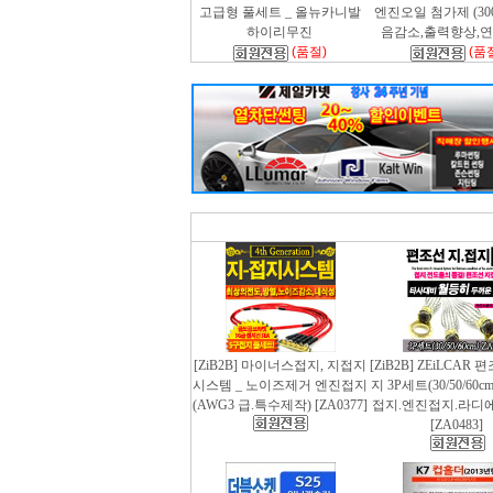
고급형 풀세트 _ 올뉴카니발
엔진오일 첨가제 (300m
하이리무진
음감소,출력향상,
(품절)
(품
[ZiB2B] 마이너스접지, 지접지
[ZiB2B] ZEiLCAR
시스템 _ 노이즈제거 엔진접지
지 3P세트(30/50/60
(AWG3 급.특수제작) [ZA0377]
접지.엔진접지.라디
[ZA0483]