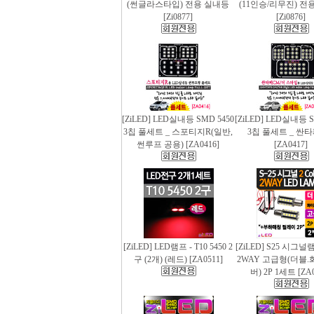
(썬글라스타입) 전용 실내등
(11인승/리무진) 전
[Zi0877]
[Zi0876]
[ZiLED] LED실내등 SMD 5450
[ZiLED] LED실내등 S
3칩 풀세트 _ 스포티지R(일반,
3칩 풀세트 _ 싼
썬루프 공용) [ZA0416]
[ZA0417]
[ZiLED] LED램프 - T10 5450 2
[ZiLED] S25 시그
구 (2개) (레드) [ZA0511]
2WAY 고급형(더블.
버) 2P 1세트 [ZA0