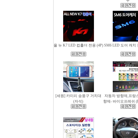
무
올 뉴 K7 LED 컵홀더 전용 (4P)
SM6 LED 도어 캐치 
[세원] 카미리 송풍구 거치대
자동차 방향제,프랑
(자석)
향제- 바이오프레쉬 (Bio