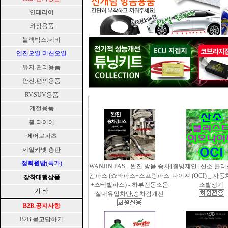
인테리어
외장용품
블랙박스.네비
엔진오일.미션오일
유지.관리용품
안전.편의용품
RV.SUV용품
계절용품
휠.타이어
에어로파츠
제일카넷 총판
정회원방
(특가)
WANJIN PAS - 완진 방음 승차
[웰빙제안] 산소 클
감파스 (쇼바파스+스프링파스
나이져 (OCI) _ 자
장착대행상품
+스테빌파스) - 하부진동소음
소발생기
기 타
실내유입차단,승차감개선
B2B.공지사항
B2B.묻고답하기