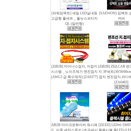
[파워임팩트] 새일 LED실내등
[SAEWON] 임팩트
고급형 풀세트 _ 올뉴스포티지
커버
QL (일반형)
[ZiB2B] 마이너스접지, 지접지
[ZiB2B] ZEiLCAR
시스템 _ 노이즈제거 엔진접지
지 3P세트(30/50/60
(AWG3 급.특수제작) [ZA0377]
접지.엔진접지.라디
[ZA0483]
ZiB2B 마이크로화이버 워시패
[ZiLED] LED바 SMD
드, 이중 세차스폰지 (초극세사
플렉시블 줄LED (LED