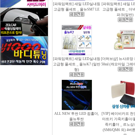
[파워임팩트] 새일 LED실내등
[파워임팩트] 새일 L
고급형 풀세트 _ 올뉴SM7 LE
고급형 풀세트 _ 더
파크(일반)
[파워임팩트] 새일 LED실내등
[더허브샵] 뉴샤르망
고급형 풀세트 _ 올뉴K7 (일반
50ml (캐모마일 그
형)
ALL NEW 투싼 LED 컵홀더,
[VIP] 베이비카프 
올뉴투싼
마트키 가죽키홀더/
죽키홀더 _ 르노삼
(SM6/QM6 외) 4