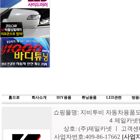
홈으로
회사소개
DIY용품
튜닝용품
LED관련
방음
쇼핑몰명: 지비투비 자동차용품도매
4 제일카넷
상호: (주)제일카넷 ㅣ 고객센터: 15
사업자번호:409-86-17662
[사업