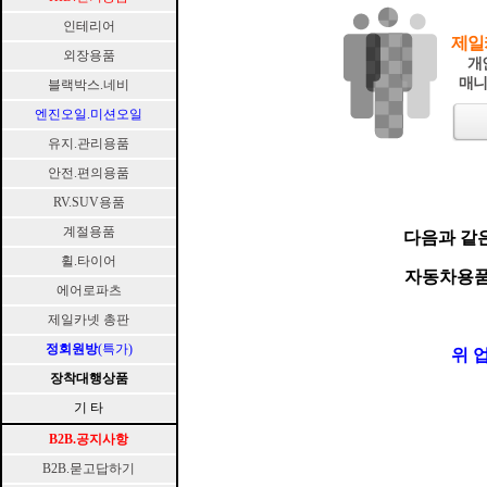
인테리어
제일
외장용품
개
매니
블랙박스.네비
엔진오일.미션오일
유지.관리용품
안전.편의용품
RV.SUV용품
계절용품
다음과 같
휠.타이어
자동차용품점
에어로파츠
제일카넷 총판
정회원방
(특가)
위 
장착대행상품
기 타
B2B.공지사항
B2B.묻고답하기