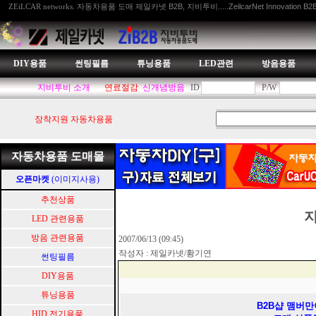
자동차용품 도매 제일카넷 B2B, 지비투비.....ZeilcarNet Innovation B2
ZEiLCAR networks.
DIY용품
썬팅필름
튜닝용품
LED관련
방음용품
지비투비 소개
연료절감
신개념방음
ID
P/W
장착지원 자동차용품
자동차용품 도매몰
오픈마켓
(이미지사용)
추천상품
지
LED 관련용품
방음 관련용품
2007/06/13 (09:45)
작성자 : 제일카넷/황기연
썬팅필름
DIY용품
튜닝용품
B2B샵 맴버만
HID.전기용품