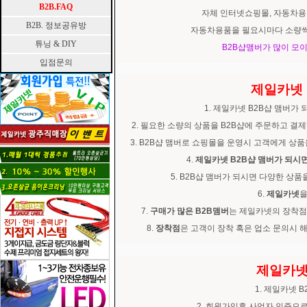
B2B.FAQ
자체 인터넷쇼핑몰, 자동차용
B2B. 정보공유방
자동차용품을 필요시마다 소량씩
튜닝 & DIY
B2B샵맴버가 많이 모
입점문의
제일카넷 
1. 제일카넷 B2B샵 맴버가
2. 필요한 소량의 상품을 B2B샵에 주문하고 
3. B2B샵 맴버로 쇼핑몰을 운영시 고객에게 
4.
제일카넷 B2B샵 맴버가 되시
5. B2B샵 맴버가 되시면 다양한 
6.
제일카넷
을
7.
구매가 많은 B2B맴버
는 제일카넷의 장착점
8.
장착점
은 고객이 장착 혹은 업소 문의시
제일카넷
1. 제일카넷 
2. 회원가입후 사업자 인증으