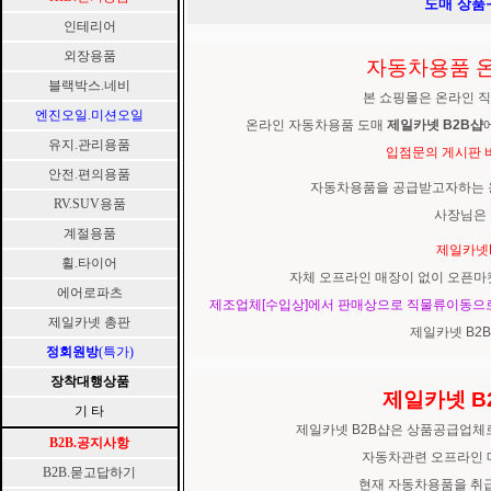
도매 상품
인테리어
외장용품
자동차용품 
블랙박스.네비
본 쇼핑몰은 온라인 
엔진오일.미션오일
온라인 자동차용품 도매
제일카넷 B2B샵
유지.관리용품
입점문의 게시판
안전.편의용품
자동차용품을 공급받고자하는 용
RV.SUV용품
사장님은 
계절용품
제일카넷
휠.타이어
자체 오프라인 매장이 없이 오픈마
에어로파츠
제조업체[수입상]에서 판매상으로 직물류이동으로 
제일카넷 총판
제일카넷 B2
정회원방
(특가)
장착대행상품
제일카넷 B
기 타
제일카넷 B2B샵은 상품공급업체
B2B.공지사항
자동차관련 오프라인 
B2B.묻고답하기
현재 자동차용품을 취