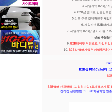
3. 제일카넷 B2B샵 
4. B2B샵 맴버로 인증받으
5.상품 주문 결제확인후 제일
6. 제일카넷 B2B샵에
7. 제일카넷 B2B샵 맴버가 됨
8.
상품 주문은 
9.
B2B맴버/장착점으로 가입되었
10.
B2B샵 맴버가입은 메일/SMS
B2
B2B샵 PD&Call센터
: 
B2B
B2B맴버 신청방법 : 1. 회원가입 (회사정보기록
장착점 신청방법 : 1. B2B회원가입.인증