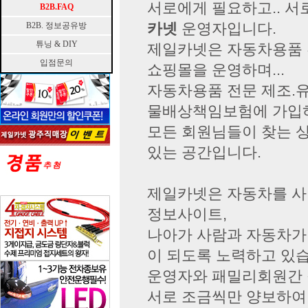
서로에게 필요하고.. 서로
B2B.FAQ
카넷
운영자입니다.
B2B. 정보공유방
튜닝 & DIY
제일카넷은 자동차용품 전문
입점문의
쇼핑몰을 운영하며...
자동차용품 전문 제조.유
물배상책임보험에 가입
모든 회원님들이 찾는 
있는 공간입니다.
제일카넷은 자동차를 사
정보사이트,
나아가 사람과 자동차가 
이 되도록 노력하고 있습
운영자와 패밀리회원간 
서로 조금씩만 양보하여 .