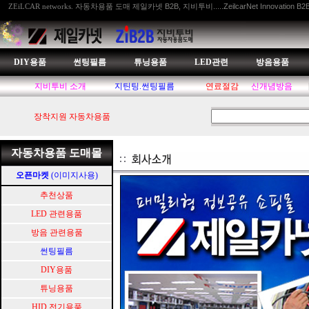
자동차용품 도매 제일카넷 B2B, 지비투비.....ZeilcarNet Innovation B2
ZEiLCAR networks.
DIY용품
썬팅필름
튜닝용품
LED관련
방음용품
지비투비 소개
지틴팅.썬팅필름
연료절감
신개념방음
장착지원 자동차용품
자동차용품 도매몰
오픈마켓
(이미지사용)
추천상품
LED 관련용품
방음 관련용품
썬팅필름
DIY용품
튜닝용품
HID.전기용품