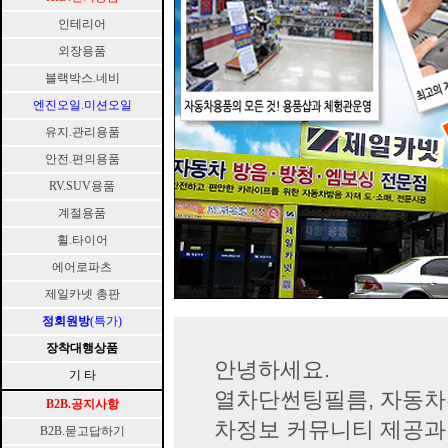
인테리어
외장용품
블랙박스.네비
엔진오일.미션오일
유지.관리용품
안전.편의용품
RV.SUV용품
계절용품
휠.타이어
에어로파츠
제일카넷 총판
정회원방
(특가)
장착대행상품
안녕하세요.
기 타
열차단썬팅필름, 자동차튜닝
B2B.공지사항
차정보 커뮤니티 제공과..
B2B.묻고답하기