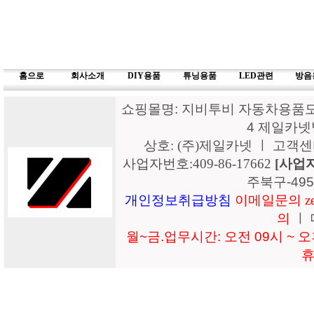
홈으로
회사소개
DIY용품
튜닝용품
LED관련
방음
쇼핑몰명: 지비투비 자동차용품도매
4 제일카넷
상호: (주)제일카넷 ㅣ 고객센터: 15
사업자번호:409-86-17662
[사업
주북구-49
개인정보취급방침
이메일문의 zeil
의
ㅣ 
월~금.업무시간: 오전 09시 ~ 오후
휴