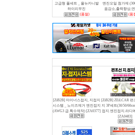
고급형 풀세트 _ 올뉴카니발
엔진오일 첨가제 (300m
하이리무진
음감소,출력향상,
(품절)
(품
[ZiB2B] 마이너스접지, 지접지
[ZiB2B] ZEiLCAR
시스템 _ 노이즈제거 엔진접지
지 3P세트(30/50/60
(AWG3 급.특수제작) [ZA0377]
접지.엔진접지.라디
[ZA0483]