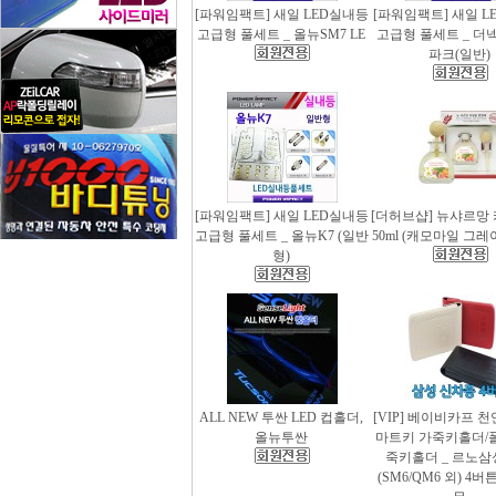
[파워임팩트] 새일 LED실내등
[파워임팩트] 새일 L
고급형 풀세트 _ 올뉴SM7 LE
고급형 풀세트 _ 더
파크(일반)
[파워임팩트] 새일 LED실내등
[더허브샵] 뉴샤르망
고급형 풀세트 _ 올뉴K7 (일반
50ml (캐모마일 그
형)
ALL NEW 투싼 LED 컵홀더,
[VIP] 베이비카프 
올뉴투싼
마트키 가죽키홀더/
죽키홀더 _ 르노삼
(SM6/QM6 외) 4