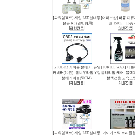
[파워임팩트] 새일 LED실내등
[더허브샵] 퍼퓸 디
_ 올뉴 K5 (일반형用)
일 150ml _ 16
[G] OBD2 케이블 분배기, 듀얼
[TURTLE WAX] 터
커넥터(16핀)- 엘보우타입 Y형
플래티엄 케어- 블랙왁스
분배케이블(50CM)
블랙전용 고속코
[파워임팩트] 새일 LED실내등
아이에스텍 트리플원