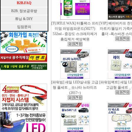
B2B.FAQ
B2B. 정보공유방
튜닝 & DIY
[TURTLE WAX] 터틀왁스 프리
[VIP] 베이비카프 
입점문의
미엄 러빙컴파운드(50277)
마트키/폴딩키 가죽
532ml - 중강도 스크래치제거
홀더 -폭스바겐 스
흠집제거 색상복원
[파워빔] 새일 LED실내등 고급
[파워임팩트] 새일 L
형 풀세트 _ 쏘나타 뉴라이즈
고급형 풀세트 _
(2017~)