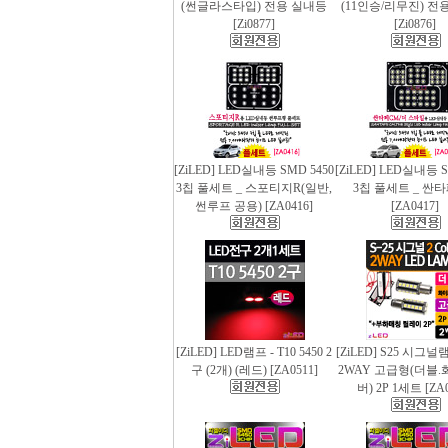
(썬글라스타입) 전용 실내등
(11인승/리무진) 전
[Zi0877]
[Zi0876]
[ZiLED] LED실내등 SMD 5450
[ZiLED] LED실내등 S
3칩 풀세트 _ 스포티지R(일반,
3칩 풀세트 _ 싼
썬루프 공용) [ZA0416]
[ZA0417]
[ZiLED] LED램프 - T10 5450 2
[ZiLED] S25 시그
구 (2개) (레드) [ZA0511]
2WAY 고급형(더블.
버) 2P 1세트 [ZA0