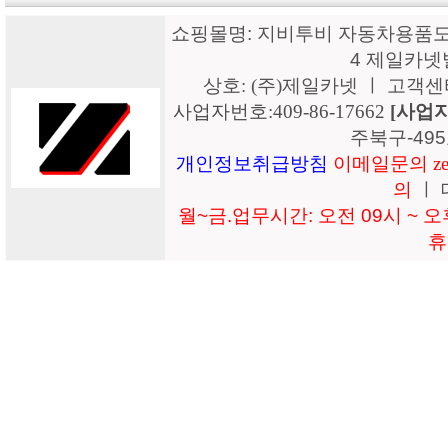
쇼핑몰명: 지비투비 자동차용품도매
4 제일카넷
상호: (주)제일카넷 ㅣ 고객센터: 15
사업자번호:409-86-17662
[사업
주북구-49
개인정보취급방침
이메일문의 zeil
의
ㅣ 
월~금.업무시간: 오전 09시 ~ 오후
휴