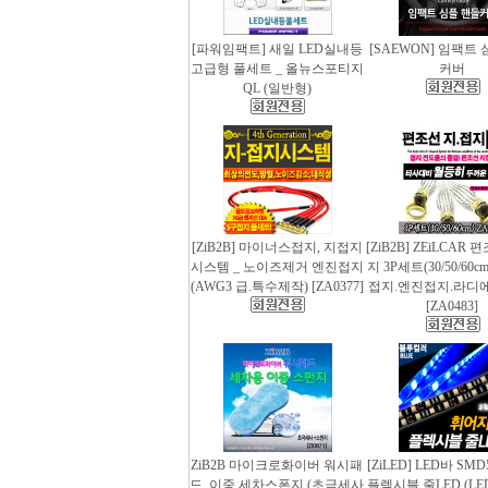
[파워임팩트] 새일 LED실내등
[SAEWON] 임팩트
고급형 풀세트 _ 올뉴스포티지
커버
QL (일반형)
[ZiB2B] 마이너스접지, 지접지
[ZiB2B] ZEiLCAR
시스템 _ 노이즈제거 엔진접지
지 3P세트(30/50/60
(AWG3 급.특수제작) [ZA0377]
접지.엔진접지.라디
[ZA0483]
ZiB2B 마이크로화이버 워시패
[ZiLED] LED바 SMD
드, 이중 세차스폰지 (초극세사
플렉시블 줄LED (LED