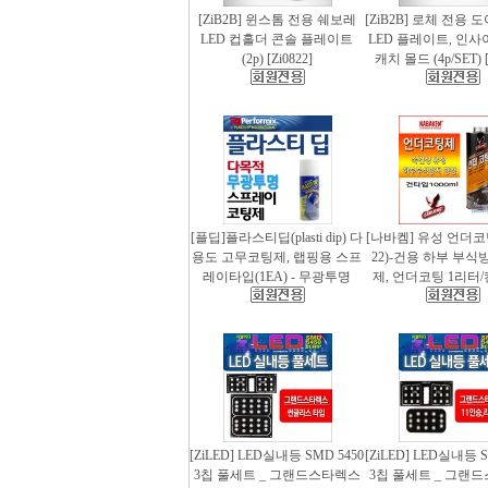
[ZiB2B] 윈스톰 전용 쉐보레
[ZiB2B] 로체 전용 
LED 컵홀더 콘솔 플레이트
LED 플레이트, 인사
(2p) [Zi0822]
캐치 몰드 (4p/SET) [
[플딥]플라스티딥(plasti dip) 다
[나바켐] 유성 언더코
용도 고무코팅제, 랩핑용 스프
22)-건용 하부 부식
레이타입(1EA) - 무광투명
제, 언더코팅 1리터/
[ZiLED] LED실내등 SMD 5450
[ZiLED] LED실내등 S
3칩 풀세트 _ 그랜드스타렉스
3칩 풀세트 _ 그랜