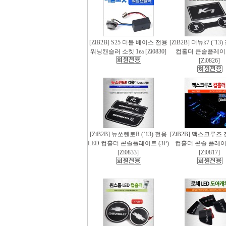
[ZiB2B] S25 더블 베이스 전용
[ZiB2B] 더뉴k7 (`13
워닝캔슬러 소켓 1ea [Zi0830]
컵홀더 콘솔플레이트 
[Zi0826]
[ZiB2B] 뉴쏘렌토R (`13) 전용
[ZiB2B] 맥스크루즈 
LED 컵홀더 콘솔플레이트 (3P)
컵홀더 콘솔 플레이트
[Zi0833]
[Zi0817]