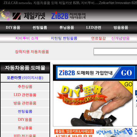
자동차용품 도매 제일카넷 B2B, 지비투비.....ZeilcarNet Innovation B2
ZEiLCAR networks.
DIY용품
썬팅필름
튜닝용품
LED관련
방음용품
지비투비 소개
지틴팅.썬팅필름
연료절감
신개념방음
장착지원 자동차용품
자동차용품 도매몰
오픈마켓
(이미지사용)
추천상품
LED 관련용품
방음 관련용품
썬팅필름
DIY용품
튜닝용품
HID.전기용품