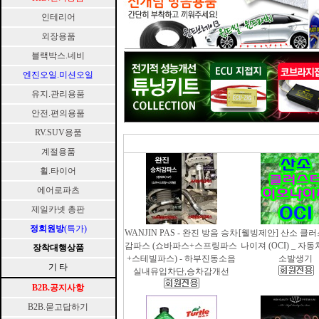
인테리어
외장용품
블랙박스.네비
엔진오일.미션오일
유지.관리용품
안전.편의용품
RV.SUV용품
계절용품
휠.타이어
에어로파츠
제일카넷 총판
정회원방
(특가)
WANJIN PAS - 완진 방음 승차
[웰빙제안] 산소 클
감파스 (쇼바파스+스프링파스
나이져 (OCI) _ 자
장착대행상품
+스테빌파스) - 하부진동소음
소발생기
기 타
실내유입차단,승차감개선
B2B.공지사항
B2B.묻고답하기