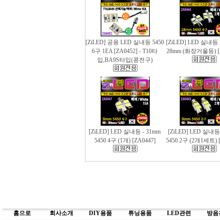
[ZiLED] 공용 LED 실내등 5450
[ZiLED] LED 실내등 
6구 1EA [ZA0452] - T10타
28mm (화장거울등) [
입,BA9S타입(콩전구)
[ZiLED] LED 실내등 - 31mm
[ZiLED] LED 실내등
5450 4구 (1개) [ZA0447]
5450 2구 (2개1세트) [
홈으로
회사소개
DIY용품
튜닝용품
LED관련
방음