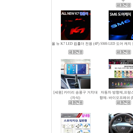
무
올 뉴 K7 LED 컵홀더 전용 (4P)
SM6 LED 도어 캐치 
[세원] 카미리 송풍구 거치대
자동차 방향제,프랑
(자석)
향제- 바이오프레쉬 (Bio