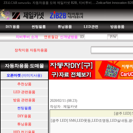
자동차용품 도매 제일카넷 B2B, 지비투비.....ZeilcarNet Innovation B2
ZEiLCAR networks.
DIY용품
썬팅필름
튜닝용품
LED관련
방음용품
지비투비 소개
연료절감
신개념방음
ID
P/W
장착지원 자동차용품
자동차용품 도매몰
오픈마켓
(이미지사용)
추천상품
LED 관련용품
방음 관련용품
2020/02/11 (08:23)
작성자 : 제일카넷
썬팅필름
[광주 LED
DIY용품
[광주 LED] SM6,LED풋등,LED조명등,LED실내
튜닝용품
HID.전기용품