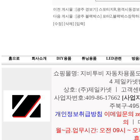
이전 게시물 :
[광주 경보기] 스포티지R,원격시동
다음 게시물 :
[광주 블랙박스] 포터2,블랙박스장
[수정]
[삭제]
[입력]
홈으로
회사소개
DIY용품
튜닝용품
LED관련
방음
쇼핑몰명: 지비투비 자동차용품도매
4 제일카넷
상호: (주)제일카넷 ㅣ 고객센터: 15
사업자번호:409-86-17662
[사업
주북구-49
개인정보취급방침
이메일문의 zeil
의
ㅣ 
월~금.업무시간: 오전 09시 ~ 오후
휴