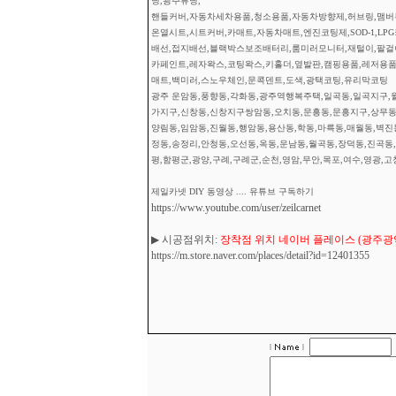
닝,광주튜닝,
핸들커버,자동차세차용품,청소용품,자동차방향제,허브링,맴버부
온열시트,시트커버,카매트,자동차매트,엔진코팅제,SOD-1,L
배선,접지배선,블랙박스보조배터리,룸미러모니터,재털이,팔걸이
카페인트,레자왁스,코팅왁스,키홀더,옆발판,캠핑용품,레저용품
매트,백미러,스노우체인,문콕덴트,도색,광택코팅,유리막코팅
광주 운암동,풍향동,각화동,광주역행복주택,일곡동,일곡지구,월
가지구,신창동,신창지구쌍암동,오치동,문흥동,문흥지구,상무동,
양림동,임암동,진월동,행암동,용산동,학동,마륵동,매월동,벽진
정동,송정리,안청동,오선동,옥동,운남동,월곡동,장덕동,진곡동,
평,함평군,광양,구례,구례군,순천,영암,무안,목포,여수,영광,고
제일카넷 DIY 동영상 .... 유튜브 구독하기
https://www.youtube.com/user/zeilcarnet
▶ 시공점위치:
장착점 위치 네이버 플레이스 (광주광역시
https://m.store.naver.com/places/detail?id=12401355