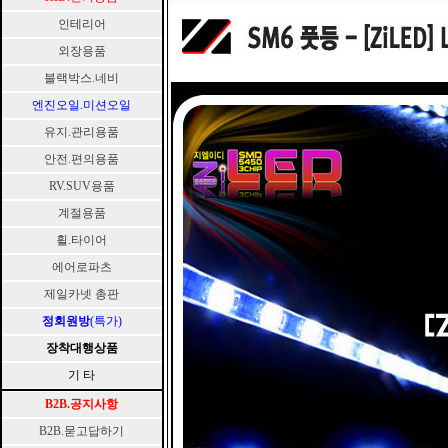
인테리어
외장용품
블랙박스.네비
엔진오일.미션오일
유지.관리용품
안전.편의용품
RV.SUV용품
계절용품
휠.타이어
에어로파츠
제일카넷 총판
정회원방
(특가)
장착대행상품
기 타
B2B.공지사항
B2B.묻고답하기