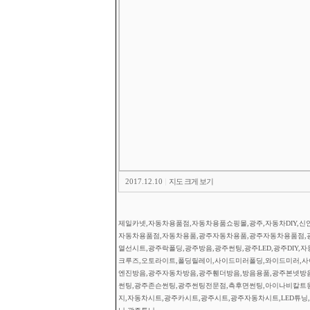
2017.12.10
|
지도 크게 보기
제일카넷,자동차용품점,자동차용품쇼핑몰,광주,자동차DIY,신안
자동차용품점,자동차용품,광주자동차용품,광주자동차용품점,
열선시트,광주락폴딩,광주방음,광주썬팅,광주LED,광주DIY,
크루즈,오토라이트,폴딩릴레이,사이드미러폴딩,와이드미러,사이
엔진방음,광주자동차방음,광주휀더방음,방음용품,광주본넷방
썬팅,광주존슨썬팅,광주썬팅전문점,측후면썬팅,아이나비칼트
지,자동차시트,광주카시트,광주시트,광주자동차시트,LED튜닝,광