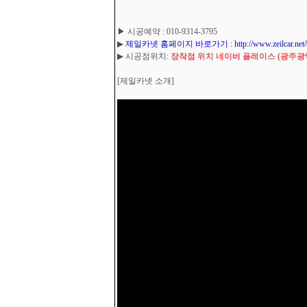
▶ 시공예약 : 010-9314-3795
▶
제일카넷 홈페이지 바로가기 : http://www.zeilcar.net/boar
▶ 시공점위치:
장착점 위치 네이버 플레이스 (광주광역시
[제일카넷 소개]