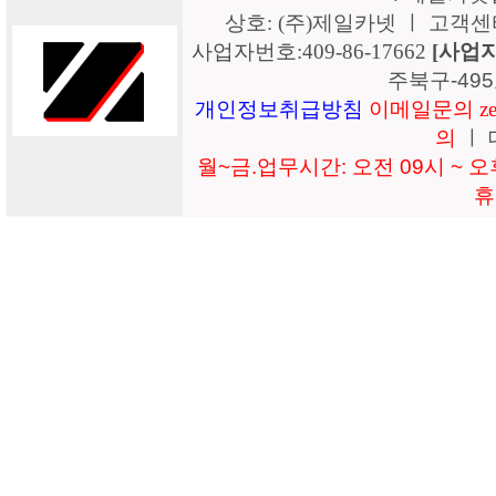
상호: (주)제일카넷 ㅣ 고객센터: 15
사업자번호:409-86-17662
[사업
주북구-49
개인정보취급방침
이메일문의 zeil
의
ㅣ 
월~금.업무시간: 오전 09시 ~ 오후
휴