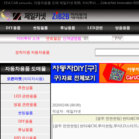
자동차용품 도매 제일카넷 B2B, 지비투비.....ZeilcarNet Innovation B2
ZEiLCAR networks.
DIY용품
썬팅필름
튜닝용품
LED관련
방음용품
지비투비 소개
연료절감
신개념방음
ID
P/W
장착지원 자동차용품
자동차용품 도매몰
오픈마켓
(이미지사용)
추천상품
LED 관련용품
방음 관련용품
2020/02/06 (08:09)
작성자 : 제일카넷
썬팅필름
[광주 전면썬팅] 싼타페
DIY용품
[광주 전면썬팅] 싼타페CM,루마썬팅,루마LD스타
튜닝용품
HID.전기용품