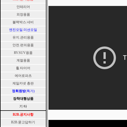
인테리어
외장용품
블랙박스.네비
엔진오일.미션오일
유지.관리용품
안전.편의용품
RV.SUV용품
계절용품
휠.타이어
에어로파츠
제일카넷 총판
정회원방
(특가)
장착대행상품
기 타
B2B.공지사항
B2B.묻고답하기