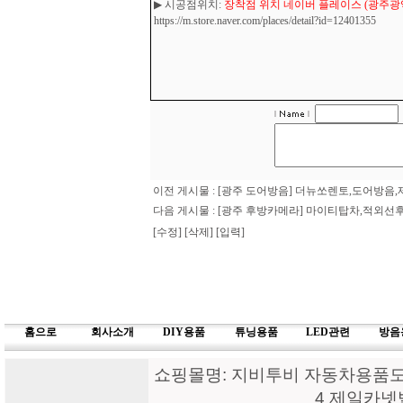
▶ 시공점위치:
장착점 위치 네이버 플레이스 (광주광역시
https://m.store.naver.com/places/detail?id=12401355
이전 게시물 :
[광주 도어방음] 더뉴쏘렌토,도어방
다음 게시물 :
[광주 후방카메라] 마이티탑차,적외
[수정]
[삭제]
[입력]
홈으로
회사소개
DIY용품
튜닝용품
LED관련
방음
쇼핑몰명: 지비투비 자동차용품도매
4 제일카넷