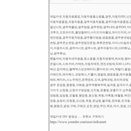
제일카넷,자동차용품점,자동차용품쇼핑몰,광주,자동차DIY,신안
자동차용품점,자동차용품,광주자동차용품,광주자동차용품점,
열선시트,광주락폴딩,광주방음,광주썬팅,광주LED,광주DIY,
크루즈,오토라이트,폴딩릴레이,사이드미러폴딩,와이드미러,사이
엔진방음,광주자동차방음,광주휀더방음,방음용품,광주본넷방
썬팅,광주존슨썬팅,광주썬팅전문점,측후면썬팅,아이나비칼트
지,자동차시트,광주카시트,광주시트,광주자동차시트,LED튜닝,광
닝,광주튜닝,
핸들커버,자동차세차용품,청소용품,자동차방향제,허브링,맴버부
온열시트,시트커버,카매트,자동차매트,엔진코팅제,SOD-1,L
배선,접지배선,블랙박스보조배터리,룸미러모니터,재털이,팔걸이
카페인트,레자왁스,코팅왁스,키홀더,옆발판,캠핑용품,레저용품
매트,백미러,스노우체인,문콕덴트,도색,광택코팅,유리막코팅
광주 운암동,풍향동,각화동,광주역행복주택,일곡동,일곡지구,월
가지구,신창동,신창지구쌍암동,오치동,문흥동,문흥지구,상무동,
양림동,임암동,진월동,행암동,용산동,학동,마륵동,매월동,벽진
정동,송정리,안청동,오선동,옥동,운남동,월곡동,장덕동,진곡동,
평,함평군,광양,구례,구례군,순천,영암,무안,목포,여수,영광,고
제일카넷 DIY 동영상 .... 유튜브 구독하기
https://www.youtube.com/user/zeilcarnet