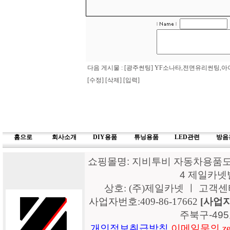
다음 게시물 :
[광주썬팅] YF소나타,전면유리썬팅,
[수정]
[삭제]
[입력]
홈으로
회사소개
DIY용품
튜닝용품
LED관련
방음
쇼핑몰명: 지비투비 자동차용품도매
4 제일카넷
상호: (주)제일카넷 ㅣ 고객센터: 15
사업자번호:409-86-17662
[사업
주북구-49
개인정보취급방침
이메일문의 zeil