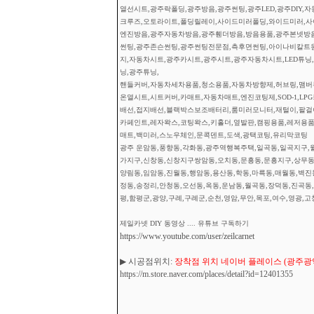
열선시트,광주락폴딩,광주방음,광주썬팅,광주LED,광주DIY,
크루즈,오토라이트,폴딩릴레이,사이드미러폴딩,와이드미러,사이
엔진방음,광주자동차방음,광주휀더방음,방음용품,광주본넷방
썬팅,광주존슨썬팅,광주썬팅전문점,측후면썬팅,아이나비칼트
지,자동차시트,광주카시트,광주시트,광주자동차시트,LED튜닝,광
닝,광주튜닝,
핸들커버,자동차세차용품,청소용품,자동차방향제,허브링,맴버부
온열시트,시트커버,카매트,자동차매트,엔진코팅제,SOD-1,L
배선,접지배선,블랙박스보조배터리,룸미러모니터,재털이,팔걸이
카페인트,레자왁스,코팅왁스,키홀더,옆발판,캠핑용품,레저용품
매트,백미러,스노우체인,문콕덴트,도색,광택코팅,유리막코팅
광주 운암동,풍향동,각화동,광주역행복주택,일곡동,일곡지구,월
가지구,신창동,신창지구쌍암동,오치동,문흥동,문흥지구,상무동,
양림동,임암동,진월동,행암동,용산동,학동,마륵동,매월동,벽진
정동,송정리,안청동,오선동,옥동,운남동,월곡동,장덕동,진곡동,
평,함평군,광양,구례,구례군,순천,영암,무안,목포,여수,영광,고
제일카넷 DIY 동영상 .... 유튜브 구독하기
https://www.youtube.com/user/zeilcarnet
▶ 시공점위치:
장착점 위치 네이버 플레이스 (광주광역시
https://m.store.naver.com/places/detail?id=12401355