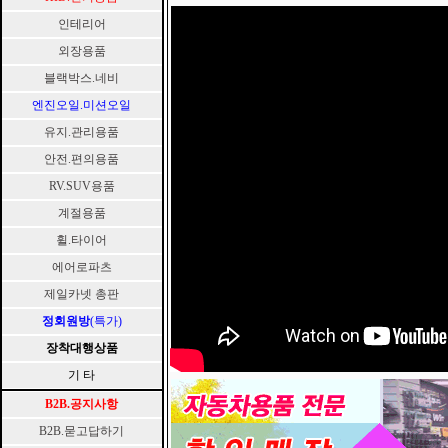
인테리어
외장용품
블랙박스.네비
엔진오일.미션오일
유지.관리용품
안전.편의용품
RV.SUV용품
계절용품
휠.타이어
에어로파츠
제일카넷 총판
정회원방
(특가)
장착대행상품
기 타
B2B.공지사항
B2B.묻고답하기