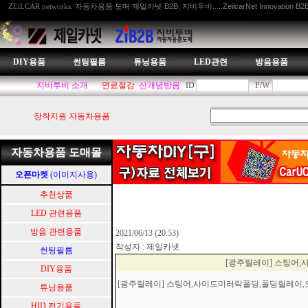
자동차용품 도매 제일카넷 B2B, 지비투비.....ZeilcarNet Innovation B2
ZEiLCAR networks.
DIY용품
썬팅필름
튜닝용품
LED관련
방음용품
지비투비 소개
연료절감
신개념방음
ID
P/W
장착지원 자동차용품
자동차용품 도매몰
오픈마켓
(이미지사용)
추천상품
LED 관련용품
방음 관련용품
2021/06/13 (20:53)
작성자 : 제일카넷
썬팅필름
[광주릴레이] 스팅어
DIY용품
[광주릴레이] 스팅어,사이드미러락폴딩,폴딩릴레이
튜닝용품
HID.전기용품