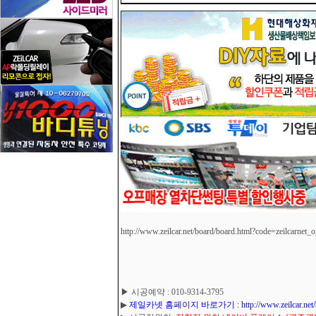
http://www.zeilcar.net/board/board.html?code=zeilcarnet_
▶ 시공예약 : 010-9314-3795
▶
제일카넷 홈페이지 바로가기 : http://www.zeilcar.net/board