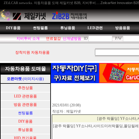
자동차용품 도매 제일카넷 B2B, 지비투비.....ZeilcarNet Innovation B2
ZEiLCAR networks.
DIY용품
썬팅필름
튜닝용품
LED관련
방음용품
지비투비 소개
연료절감
신개념방음
ID
P/W
장착지원 자동차용품
자동차용품 도매몰
오픈마켓
(이미지사용)
추천상품
LED 관련용품
방음 관련용품
2021/03/01 (20:08)
작성자 : 제일카넷
썬팅필름
[광주 락폴딩] YF소나
DIY용품
[광주 락폴딩] YF소나타,사이드미러락폴딩,폴딩
튜닝용품
HID.전기용품