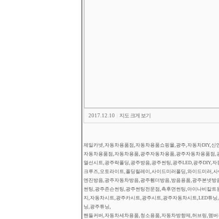
2017.12.10
|
지도 크게 보기
제일카넷,자동차용품점,자동차용품쇼핑몰,광주,자동차DIY,신안
자동차용품점,자동차용품,광주자동차용품,광주자동차용품점,
열선시트,광주락폴딩,광주방음,광주썬팅,광주LED,광주DIY,
크루즈,오토라이트,폴딩릴레이,사이드미러폴딩,와이드미러,사이
엔진방음,광주자동차방음,광주휀더방음,방음용품,광주본넷방
썬팅,광주존슨썬팅,광주썬팅전문점,측후면썬팅,아이나비칼트
지,자동차시트,광주카시트,광주시트,광주자동차시트,LED튜닝,광
닝,광주튜닝,
핸들커버,자동차세차용품,청소용품,자동차방향제,허브링,맴버부