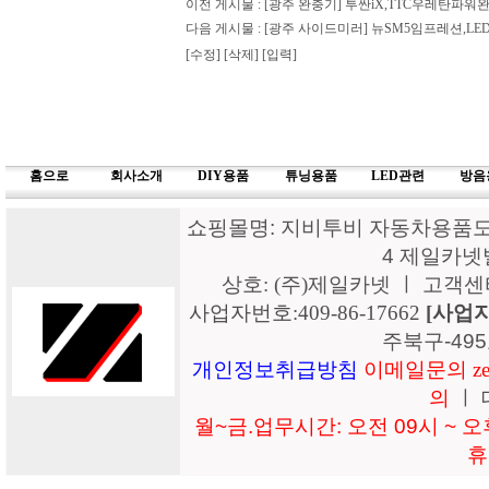
이전 게시물 :
[광주 완충기] 투싼iX,TTC우레탄
다음 게시물 :
[광주 사이드미러] 뉴SM5임프레션,
[수정]
[삭제]
[입력]
홈으로
회사소개
DIY용품
튜닝용품
LED관련
방음
쇼핑몰명: 지비투비 자동차용품도매
4 제일카넷
상호: (주)제일카넷 ㅣ 고객센터: 15
사업자번호:409-86-17662
[사업
주북구-49
개인정보취급방침
이메일문의 zeil
의
ㅣ 
월~금.업무시간: 오전 09시 ~ 오후
휴