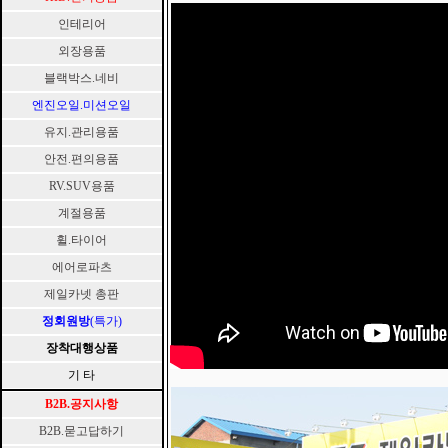
인테리어
외장용품
블랙박스.네비
엔진오일.미션오일
유지.관리용품
안전.편의용품
RV.SUV용품
계절용품
휠.타이어
에어로파츠
제일카넷 총판
정회원방
(특가)
장착대행상품
기 타
B2B.공지사항
B2B.묻고답하기