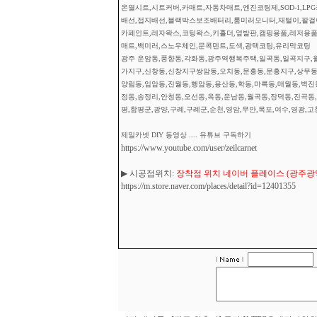
온열시트,시트커버,카매트,자동차매트,엔진코팅제,SOD-1,L
배선,접지배선,블랙박스보조배터리,룸미러모니터,재털이,팔걸이
카페인트,레자왁스,코팅왁스,키홀더,옆발판,캠핑용품,레저용품
매트,백미러,스노우체인,문콕덴트,도색,광택코팅,유리막코팅
광주 운암동,풍향동,각화동,광주역행복주택,일곡동,일곡지구,월
가지구,신창동,신창지구쌍암동,오치동,문흥동,문흥지구,상무동,
양림동,임암동,진월동,행암동,용산동,학동,마륵동,매월동,벽진
정동,송정리,안청동,오선동,옥동,운남동,월곡동,장덕동,진곡동,
평,함평군,광양,구례,구례군,순천,영암,무안,목포,여수,영광,고
제일카넷 DIY 동영상 .... 유튜브 구독하기
https://www.youtube.com/user/zeilcarnet
▶ 시공점위치:
장착점 위치 네이버 플레이스 (광주광역시
https://m.store.naver.com/places/detail?id=12401355