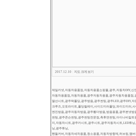
2017.12.10
|
지도 크게 보기
제일카넷,자동차용품점,자동차용품쇼핑몰,광주,자동차DIY,신안
자동차용품점,자동차용품,광주자동차용품,광주자동차용품점,
열선시트,광주락폴딩,광주방음,광주썬팅,광주LED,광주DIY,
크루즈,오토라이트,폴딩릴레이,사이드미러폴딩,와이드미러,사이
엔진방음,광주자동차방음,광주휀더방음,방음용품,광주본넷방
썬팅,광주존슨썬팅,광주썬팅전문점,측후면썬팅,아이나비칼트
지,자동차시트,광주카시트,광주시트,광주자동차시트,LED튜닝,광
닝,광주튜닝,
핸들커버,자동차세차용품,청소용품,자동차방향제,허브링,맴버부