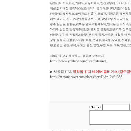
온열시트,시트커버,카매트,자동차매트,엔진코팅제,SOD-1,L
배선,접지배선,블랙박스보조배터리,룸미러모니터,재털이,팔걸이
카페인트,레자왁스,코팅왁스,키홀더,옆발판,캠핑용품,레저용품
매트,백미러,스노우체인,문콕덴트,도색,광택코팅,유리막코팅
광주 운암동,풍향동,각화동,광주역행복주택,일곡동,일곡지구,월
가지구,신창동,신창지구쌍암동,오치동,문흥동,문흥지구,상무동,
양림동,임암동,진월동,행암동,용산동,학동,마륵동,매월동,벽진
정동,송정리,안청동,오선동,옥동,운남동,월곡동,장덕동,진곡동,
평,함평군,광양,구례,구례군,순천,영암,무안,목포,여수,영광,고
제일카넷 DIY 동영상 .... 유튜브 구독하기
https://www.youtube.com/user/zeilcarnet
▶ 시공점위치:
장착점 위치 네이버 플레이스 (광주광역시
https://m.store.naver.com/places/detail?id=12401355