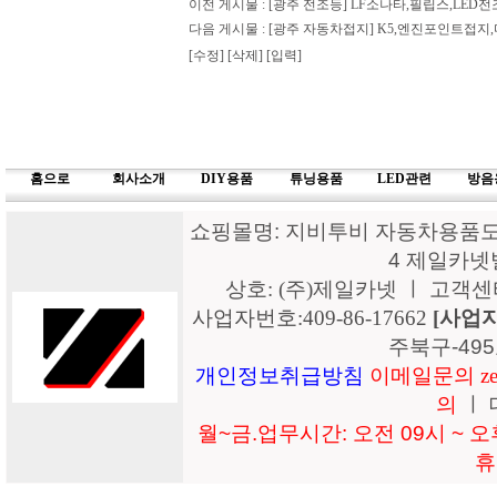
이전 게시물 :
[광주 전조등] LF소나타,필립스,LE
다음 게시물 :
[광주 자동차접지] K5,엔진포인트접
[수정]
[삭제]
[입력]
홈으로
회사소개
DIY용품
튜닝용품
LED관련
방음
쇼핑몰명: 지비투비 자동차용품도매
4 제일카넷
상호: (주)제일카넷 ㅣ 고객센터: 15
사업자번호:409-86-17662
[사업
주북구-49
개인정보취급방침
이메일문의 zeil
의
ㅣ 
월~금.업무시간: 오전 09시 ~ 오후
휴