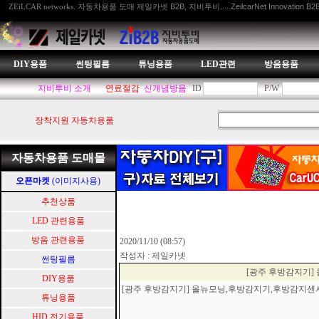
자동차용품 도매 제일카넷 B2B, 지비투비.....ZeilcarNet Innovation B2
ZEiLCAR networks.
DIY용품
썬팅필름
튜닝용품
LED관련
방음용품
지비투비 소개
연료절감
신개념방음
ID
P/W
장착지원 자동차용품
자동차용품 도매몰
오픈마켓
(이미지사용)
추천상품
LED 관련용품
방음 관련용품
2020/11/10 (08:57)
작성자 : 제일카넷
썬팅필름
[광주 후방감지기
DIY용품
[광주 후방감지기] 올뉴모닝,후방감지기,후방감지
튜닝용품
HID.전기용품