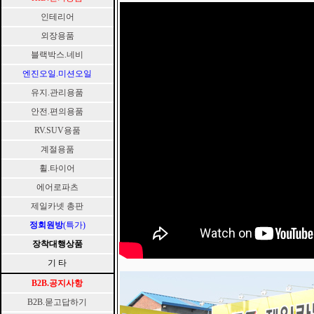
인테리어
외장용품
블랙박스.네비
엔진오일.미션오일
유지.관리용품
안전.편의용품
RV.SUV용품
계절용품
휠.타이어
에어로파츠
제일카넷 총판
정회원방
(특가)
장착대행상품
기 타
B2B.공지사항
B2B.묻고답하기