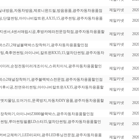
제일카넷
2020
음,실내방음,자동차방음,제로니윈드씰,방음용품,광주자동차용품점
팅,단열썬팅,아이나비칼트윈,AX35,15,광주썬팅,광주자동차용품
제일카넷
2020
방감지센서,4센서매립시공,후방카메라전문장착점,광주자동차용품할
제일카넷
2020
제일카넷
2020
랙박스Z1,2채널블랙박스장착하기,광주자동차용품할인점
썬팅,측후면썬팅,아이나비,칼트윈RX35,15,열차단썬팅,광주자동차
제일카넷
2020
접이미러,순정전동미러개조이식,스위치이식,광주자동차용품할인
제일카넷
2020
제일카넷
2020
블랙박스2채널장착하기,광주블랙박스전문점,광주자동차용품할인점
제거후시공,전면유리썬팅,아이나비칼트윈AX35,광주자동차용품할
제일카넷
2020
도어엣지몰딩,도어가드,문콕방지,자동차DIY용품,광주자동차용품할
제일카넷
2020
제일카넷
2020
널장착하기,아이나바Z3000블랙박스,광주자동차용품할인점
전면썬팅,루마썬팅필름LD스타35,열차단썬팅,광주자동차용품할인
제일카넷
2020
드미러커버교체하기,LED리피터,광주LED튜닝전문점,광주자동차용품
제일카넷
2020