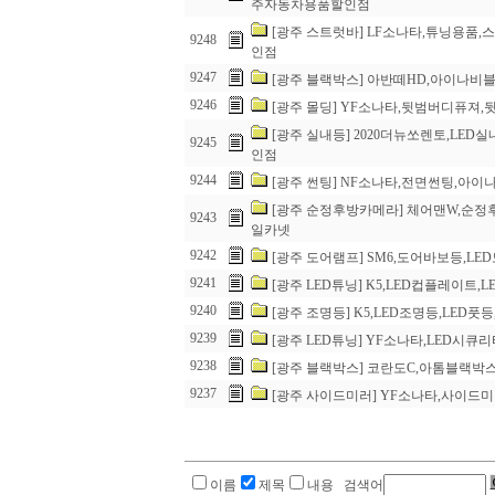
주자동차용품할인점
[광주 스트럿바] LF소나타,튜닝용
9248
인점
9247
[광주 블랙박스] 아반떼HD,아이나비
9246
[광주 몰딩] YF소나타,뒷범버디퓨
[광주 실내등] 2020더뉴쏘렌토,L
9245
인점
9244
[광주 썬팅] NF소나타,전면썬팅,아
[광주 순정후방카메라] 체어맨W,순
9243
일카넷
9242
[광주 도어램프] SM6,도어바보등,
9241
[광주 LED튜닝] K5,LED컵플레
9240
[광주 조명등] K5,LED조명등,LE
9239
[광주 LED튜닝] YF소나타,LED시
9238
[광주 블랙박스] 코란도C,아톰블랙
9237
[광주 사이드미러] YF소나타,사이
이름
제목
내용 검색어