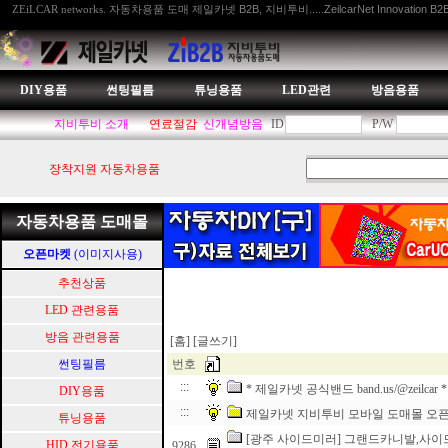
자동차용품 도매 제일카넷 B2B, 지비투비.....ZeilcarNet Innovation B2
ZEiLCAR networks.
DIY용품
썬팅필름
튜닝용품
LED관련
방음용품
지비투비 소개
연료절감
신개념방음
ID
P/W
장착지원 자동차용품
자동차용품 도매몰
오픈마켓
(이미지사용)
추천상품
LED 관련용품
방음 관련용품
[홈]
[글쓰기]
썬팅필름
번호
:::
* 제일카넷 공식밴드 band.us/@zeilcar *
DIY용품
:::
제일카넷 지비투비 모바일 도매몰 오
튜닝용품
[광주 사이드미러] 그랜드카니발,사
HID.전기용품
9286