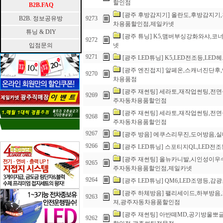
할인점
B2B.FAQ
[광주 후방감지기] 올란도,후방감지
B2B. 정보공유방
9273
차용품할인점,제일카넷
튜닝 & DIY
[광주 튜닝] K5,맴버부싱강화와샤
9272
입점문의
넷
9271
[광주 LED튜닝] K5,LED전조등,
[광주 엔진접지] 알페온,스캐너진단
9270
차용품점
[광주 재썬팅] 세라토,재작업썬팅,전면
9269
주자동차용품할인점
[광주 재썬팅] 세라토,재작업썬팅,전면
9268
주자동차용품할인점
9267
[광주 방음] 에쿠스리무진,도어방음
9266
[광주 LED튜닝] 스포티지QL,LED전
[광주 재썬팅] 올뉴카니발,시인성이우
9265
주자동차용품할인점,제일카넷
9264
[광주 LED튜닝] QM6,LED조명등
[광주 하체방음] 팰리세이드,하부방
9263
져,광주자동차용품할인점
[광주 재썬팅] 아반떼MD,공기방울
9262