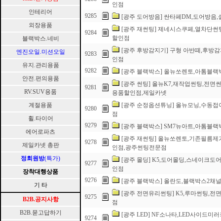
인점
인테리어
9285
[광주 도어방음] 싼타페DM,도어방
외장용품
[광주 재썬팅] 제네시스쿠페,열차단썬
9284
할인점
블랙박스.네비
[광주 후방감지기] 구형 아반떼,후
엔진오일.미션오일
9283
인점
유지.관리용품
9282
[광주 블랙박스] 올뉴쏘렌토,아톰블
안전.편의용품
[광주 썬팅] 올뉴K7,재작업썬팅,전면
9281
RV.SUV용품
용품할인점,제일카넷
계절용품
[광주 순정옵션튜닝] 올뉴모닝,수동
9280
점
휠.타이어
9279
[광주 블랙박스] SM7뉴아트,아톰
에어로파츠
[광주 재썬팅] 올뉴쏘렌토,기존필름
9278
제일카넷 총판
인점,광주썬팅전문점
정회원방
(특가)
[광주 몰딩] K5,도어몰딩,스네이크
9277
인점
장착대행상품
9276
[광주 블랙박스] 올란도,블랙박스2채
기 타
[광주 전면유리썬팅] K5,루마썬팅,
9275
B2B.공지사항
점
B2B.묻고답하기
[광주 LED] NF소나타,LED사이
9274