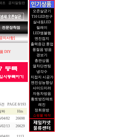
제조
공지알림란
오존살균기
T10 LED전구
실내등LED
전문장착점
릴레이
LED엠블렘
[공지사항]
엔진접지
출력증강.튠업
풍절음 방음
 DIY
경보기
총판상품
열차단썬팅
냉각수
지접지 시공가
엔진성능향상
사이드미러
자동차방음
황토방진매트
6건 PAGE 8/193
레진
정회원방
날짜
Hits
쇼핑몰 제작
/04/02
26698
/02/13
26629
/04/01
1113