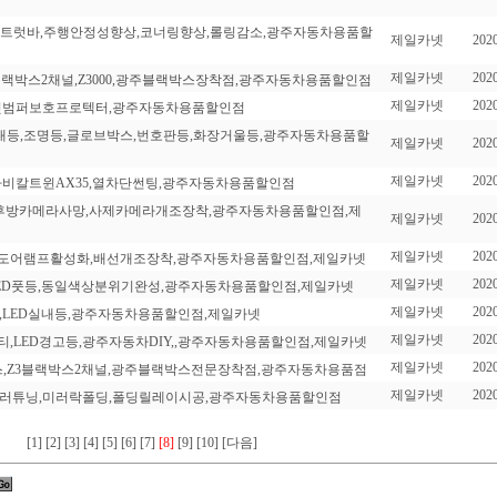
품,스트럿바,주행안정성향상,코너링향상,롤링감소,광주자동차용품할
제일카넷
2020
제일카넷
2020
블랙박스2채널,Z3000,광주블랙박스장착점,광주자동차용품할인점
제일카넷
2020
져,뒷범퍼보호프로텍터,광주자동차용품할인점
ED실내등,조명등,글로브박스,번호판등,화장거울등,광주자동차용품할
제일카넷
2020
제일카넷
2020
이나비칼트윈AX35,열차단썬팅,광주자동차용품할인점
정후방카메라사망,사제카메라개조장착,광주자동차용품할인점,제
제일카넷
2020
제일카넷
2020
LED도어램프활성화,배선개조장착,광주자동차용품할인점,제일카넷
제일카넷
2020
이트,LED풋등,동일색상분위기완성,광주자동차용품할인점,제일카넷
제일카넷
2020
D풋등,LED실내등,광주자동차용품할인점,제일카넷
제일카넷
2020
큐리티,LED경고등,광주자동차DIY,,광주자동차용품할인점,제일카넷
제일카넷
2020
박스,Z3블랙박스2채널,광주블랙박스전문장착점,광주자동차용품점
제일카넷
2020
드미러튜닝,미러락폴딩,폴딩릴레이시공,광주자동차용품할인점
[1]
[2]
[3]
[4]
[5]
[6]
[7]
[8]
[9]
[10]
[다음]