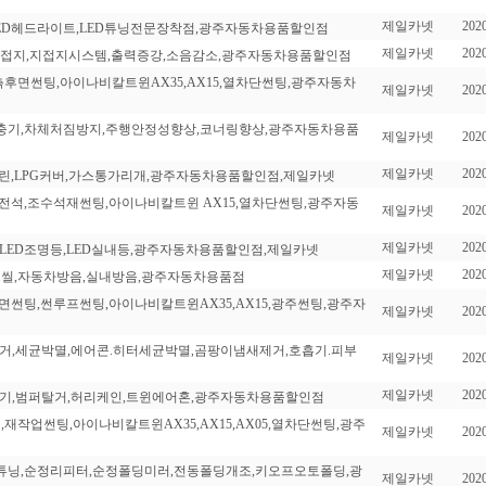
제일카넷
2020
등,LED헤드라이트,LED튜닝전문장착점,광주자동차용품할인점
제일카넷
2020
포인트접지,지접지시스템,출력증강,소음감소,광주자동차용품할인점
,측후면썬팅,아이나비칼트윈AX35,AX15,열차단썬팅,광주자동차
제일카넷
2020
워완충기,차체처짐방지,주행안정성향상,코너링향상,광주자동차용품
제일카넷
2020
제일카넷
2020
스크린,LPG커버,가스통가리개,광주자동차용품할인점,제일카넷
운전석,조수석재썬팅,아이나비칼트윈 AX15,열차단썬팅,광주자동
제일카넷
2020
제일카넷
2020
광조절LED조명등,LED실내등,광주자동차용품할인점,제일카넷
제일카넷
2020
니윈드씰,자동차방음,실내방음,광주자동차용품점
후면썬팅,썬루프썬팅,아이나비칼트윈AX35,AX15,광주썬팅,광주자
제일카넷
2020
냄새제거,세균박멸,에어콘.히터세균박멸,곰팡이냄새제거,호흡기.피부
제일카넷
2020
제일카넷
2020
착하기,범퍼탈거,허리케인,트윈에어혼,광주자동차용품할인점
,재작업썬팅,아이나비칼트윈AX35,AX15,AX05,열차단썬팅,광주
제일카넷
2020
션튜닝,순정리피터,순정폴딩미러,전동폴딩개조,키오프오토폴딩,광
제일카넷
2020