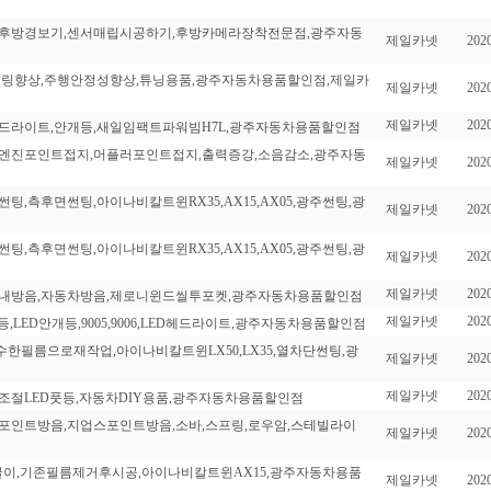
기,후방경보기,센서매립시공하기,후방카메라장착전문점,광주자동
제일카넷
2020
,코너링향상,주행안정성향상,튜닝용품,광주자동차용품할인점,제일카
제일카넷
2020
제일카넷
2020
LED헤드라이트,안개등,새일임팩트파워빔H7L,광주자동차용품할인점
후,엔진포인트접지,머플러포인트접지,출력증강,소음감소,광주자동
제일카넷
2020
썬팅,측후면썬팅,아이나비칼트윈RX35,AX15,AX05,광주썬팅,광
제일카넷
2020
썬팅,측후면썬팅,아이나비칼트윈RX35,AX15,AX05,광주썬팅,광
제일카넷
2020
제일카넷
2020
,실내방음,자동차방음,제로니윈드씰투포켓,광주자동차용품할인점
제일카넷
2020
조등,LED안개등,9005,9006,LED헤드라이트,광주자동차용품할인점
수한필름으로재작업,아이나비칼트윈LX50,LX35,열차단썬팅,광
제일카넷
2020
제일카넷
2020
,감광조절LED풋등,자동차DIY용품,광주자동차용품할인점
음,포인트방음,지업스포인트방음,소바,스프링,로우암,스테빌라이
제일카넷
2020
뽀글이,기존필름제거후시공,아이나비칼트윈AX15,광주자동차용품
제일카넷
2020