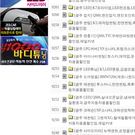
할인점,광주썬팅전문점
9261
[광주 LED] K7프리미엄,LED전조
9260
[광주 접지] QM6,엔진접지,엔진
[광주 썬팅] K5,재작업썬팅,전면썬팅
9259
용품할인점
[광주 완충기] QM6,TTC우레탄파
9258
할인점,제일카넷
9257
[광주 LPG커버] YF소나타,트렁크
[광주 아이나비썬팅] 토스카,재작업,
9256
차용품할인점
9255
[광주 LED튜닝] K5,LED풋등,감
9254
[광주 도어방음] BMW520d,제로
[광주 재썬팅] 투스카니,전면썬팅,측
9253
동차용품할인점
[광주 LED] QM6,실내오존살균,
9252
질환효과,광주자동차용품할인점
9251
[광주 크락숀] NF소나타,크락션장
[광주 재썬팅] 그랜져XG,탈색필름제거
9250
자동차용품할인점,제일카넷
[광주 사이드미러] 뉴액센트,순정옵
9249