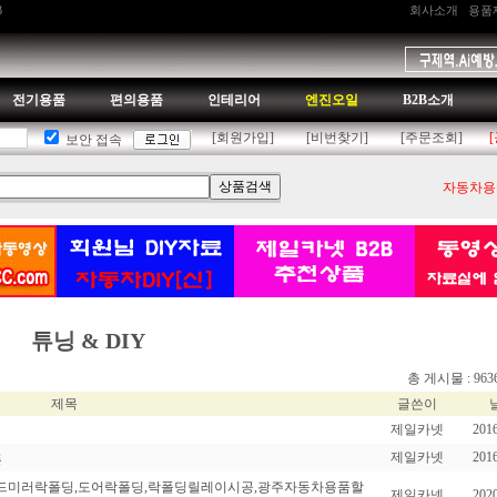
B
회사소개
용품
전기용품
편의용품
인테리어
엔진오일
B2B소개
[회원가입]
[비번찾기]
[주문조회]
보안 접속
자동차용품
튜닝 & DIY
총 게시물 : 963
제목
글쓴이
제일카넷
2016
제일카넷
2016
픈
이드미러락폴딩,도어락폴딩,락폴딩릴레이시공,광주자동차용품할
제일카넷
2020