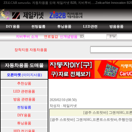
자동차용품 도매 제일카넷 B2B, 지비투비.....ZeilcarNet Innovation B2
ZEiLCAR networks.
DIY용품
썬팅필름
튜닝용품
LED관련
방음용품
지비투비 소개
연료절감
신개념방음
ID
P/W
장착지원 자동차용품
자동차용품 도매몰
오픈마켓
(이미지사용)
추천상품
LED 관련용품
방음 관련용품
2020/02/10 (08:50)
작성자 : 제일카넷
썬팅필름
[광주 스트럿바] 그랜져HG,
DIY용품
[광주 스트럿바] 그랜져HG,프론트스트럿바,주행
튜닝용품
HID.전기용품