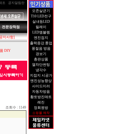
제조
공지알림란
오존살균기
T10 LED전구
실내등LED
전문장착점
릴레이
LED엠블렘
[공지사항]
엔진접지
출력증강.튠업
풍절음 방음
 DIY
경보기
총판상품
열차단썬팅
냉각수
지접지 시공가
엔진성능향상
사이드미러
자동차방음
황토방진매트
레진
조회수 : 1149
정회원방
쇼핑몰 제작