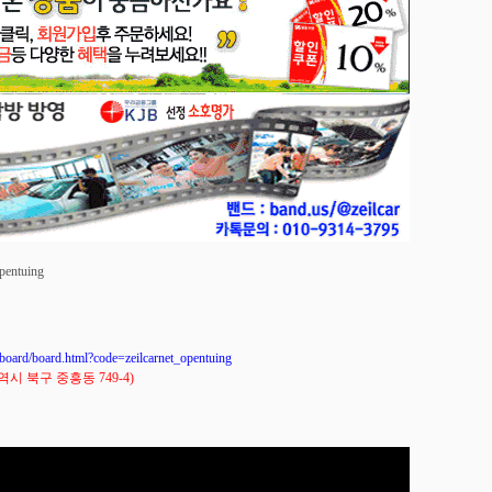
opentuing
/board.html?code=zeilcarnet_opentuing
 북구 중흥동 749-4)