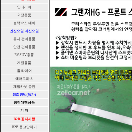
인테리어
외장용품
블랙박스.네비
엔진오일.미션오일
유지.관리용품
안전.편의용품
RV.SUV용품
계절용품
휠.타이어
에어로파츠
제일카넷 총판
정회원방
(특가)
장착대행상품
기 타
B2B.공지사항
B2B.묻고답하기