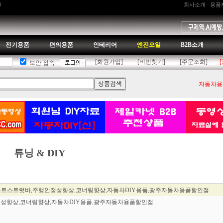
B
회사소개
용품
전기용품
편의용품
인테리어
엔진오일
B2B소개
[회원가입]
[비번찾기]
[주문조회]
보안 접속
자동차용품
튜닝 & DIY
프론트스트럿바,주행안정성향상,코너링향상,자동차DIY용품,광주자동차용품할인점
안정성향상,코너링향상,자동차DIY용품,광주자동차용품할인점