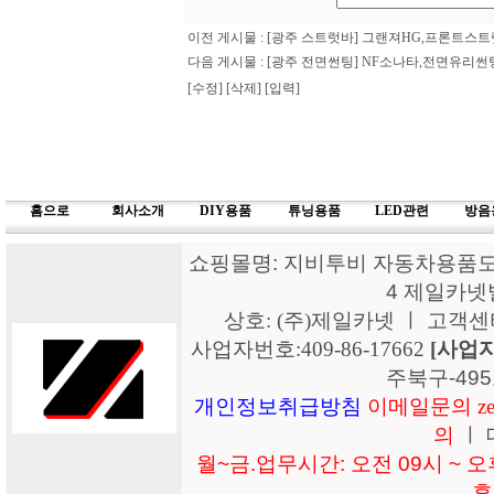
이전 게시물 :
[광주 스트럿바] 그랜져HG,프론트스
다음 게시물 :
[광주 전면썬팅] NF소나타,전면유리
[수정]
[삭제]
[입력]
홈으로
회사소개
DIY용품
튜닝용품
LED관련
방음
쇼핑몰명: 지비투비 자동차용품도매
4 제일카넷
상호: (주)제일카넷 ㅣ 고객센터: 15
사업자번호:409-86-17662
[사업
주북구-49
개인정보취급방침
이메일문의 zeil
의
ㅣ 
월~금.업무시간: 오전 09시 ~ 오후
휴