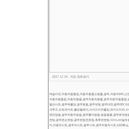
2017.12.10
|
지도 크게 보기
제일카넷,자동차용품점,자동차용품쇼핑몰,광주,자동차DIY,신안
자동차용품점,자동차용품,광주자동차용품,광주자동차용품점,
열선시트,광주락폴딩,광주방음,광주썬팅,광주LED,광주DIY,
크루즈,오토라이트,폴딩릴레이,사이드미러폴딩,와이드미러,사이
엔진방음,광주자동차방음,광주휀더방음,방음용품,광주본넷방
썬팅,광주존슨썬팅,광주썬팅전문점,측후면썬팅,아이나비칼트
지,자동차시트,광주카시트,광주시트,광주자동차시트,LED튜닝,광