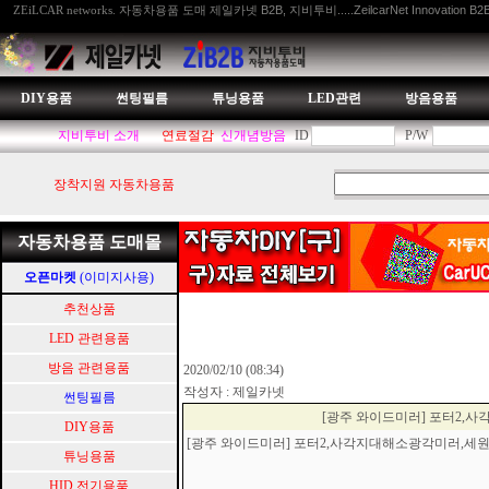
자동차용품 도매 제일카넷 B2B, 지비투비.....ZeilcarNet Innovation B2
ZEiLCAR networks.
DIY용품
썬팅필름
튜닝용품
LED관련
방음용품
지비투비 소개
연료절감
신개념방음
ID
P/W
장착지원 자동차용품
자동차용품 도매몰
오픈마켓
(이미지사용)
추천상품
LED 관련용품
방음 관련용품
2020/02/10 (08:34)
작성자 : 제일카넷
썬팅필름
[광주 와이드미러] 포터2
DIY용품
[광주 와이드미러] 포터2,사각지대해소광각미러,
튜닝용품
HID.전기용품