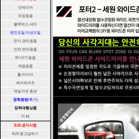
인테리어
외장용품
블랙박스.네비
엔진오일.미션오일
유지.관리용품
안전.편의용품
RV.SUV용품
계절용품
휠.타이어
에어로파츠
제일카넷 총판
정회원방
(특가)
장착대행상품
기 타
B2B.공지사항
B2B.묻고답하기