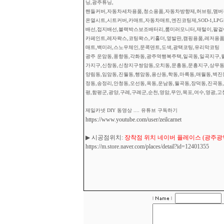
닝,광주튜닝,
핸들커버,자동차세차용품,청소용품,자동차방향제,허브링,맴버부
온열시트,시트커버,카매트,자동차매트,엔진코팅제,SOD-1,L
배선,접지배선,블랙박스보조배터리,룸미러모니터,재털이,팔걸이
카페인트,레자왁스,코팅왁스,키홀더,옆발판,캠핑용품,레저용품
매트,백미러,스노우체인,문콕덴트,도색,광택코팅,유리막코팅
광주 운암동,풍향동,각화동,광주역행복주택,일곡동,일곡지구,월
가지구,신창동,신창지구쌍암동,오치동,문흥동,문흥지구,상무동,
양림동,임암동,진월동,행암동,용산동,학동,마륵동,매월동,벽진
정동,송정리,안청동,오선동,옥동,운남동,월곡동,장덕동,진곡동,
평,함평군,광양,구례,구례군,순천,영암,무안,목포,여수,영광,고
제일카넷 DIY 동영상 .... 유튜브 구독하기
https://www.youtube.com/user/zeilcarnet
▶ 시공점위치:
장착점 위치 네이버 플레이스 (광주광역시
https://m.store.naver.com/places/detail?id=12401355